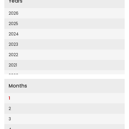
Years
Cumhuriyet 23 Nisan
Cumhuriyet Akademi
2026
Cumhuriyet Akdeniz
2025
Cumhuriyet Alışveriş
2024
Cumhuriyet Almanya
2023
Cumhuriyet Anadolu
2022
Cumhuriyet Ankara
2021
Cumhuriyet Büyük Taaruz
2020
Cumhuriyet Cumartesi
Months
2019
Cumhuriyet Çevre
2018
1
Cumhuriyet Ege
2017
2
Cumhuriyet Eğitim
2016
3
Cumhuriyet Emlak
2015