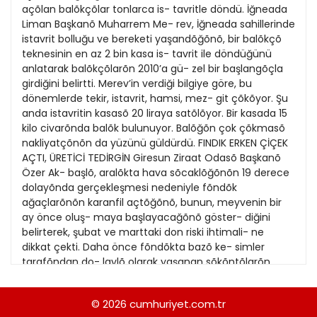
21
13
Kitap Eki
1989
22
14
Özel Ekler
1988
23
15
Özel Okullar
1987
24
16
Sevgililer Günü
1986
25
17
Siyaset Eki
1985
26
18
Sürdürülebilir yaşam
1984
27
19
Turizm Eki
1983
28
20
Yerel Yönetimler
1982
29
21
1981
30
22
1980
31
23
1979
24
© 2026
cumhuriyet.com.tr
1978