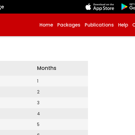
çe
Home
Packages
Publications
Help
Months
1
2
3
4
5