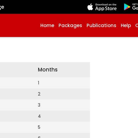
çe
Home
Packages
Publications
Help
Months
1
2
3
4
5