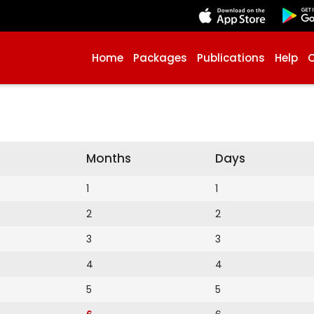
Home
Packages
Publications
Help
Months
Days
1
1
2
2
3
3
4
4
5
5