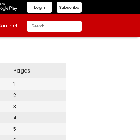
Login
Subscribe
Contact
Pages
1
2
3
4
5