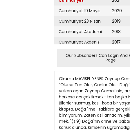
Cumhuriyet
2021
Cumhuriyet 19 Mayıs
2020
Cumhuriyet 23 Nisan
2019
Cumhuriyet Akademi
2018
Cumhuriyet Akdeniz
2017
Cumhuriyet Alışveriş
2016
Our Subscribers Can Login And 
Page
Cumhuriyet Almanya
2015
Cumhuriyet Anadolu
2014
Okuma MAVISEL YENER Zeynep Cemali'nin göremediği son romanı A nkaralı'yı okurken, Yunus Em- re'nin dizeleri geldi hep aklıma: "Ölürse Ten Olür, Canlar Olesi Değil". Zeynep Cemali aramız- dan aynldı ama o ölesi değil! Kasım 2009'da Istanbul'da sonsuzluğa yelken açan Zeynep Cemali'nin, ardında bıraktığı son romanı Ankaralı. Kitapta öylesi bir sır anlatılıyor ki, Pehli- vanoğlu ailesindeki herkese acı çektirmek- ten başka işe yaramamış. Düğüm üstüne düğiim atılnuş, çözmeye çalıştıkça daha da karmaşık halc gelmiş. Bilcnler susmuş, kos- koca bir yaşam unutulup gitmiş... Sırn öğ- rendiginde sekiz yaşlannda olan Doğa Peh- livanoğlu ile tanışıyoruz kitapta. Doğa "me- raklılara gerçeklcri anlatacağım" diyerek daha kitabın ilk sayialanndan sarıp sarmalı- yor okuru. "Okuyan olur mu bilmiyorum. Zaten asıl amacım, yıllar önce beni İspi- yoncu papağan, kocakulak Doğa! 'diye ün- leyenlere, nasıl çuvalkdıkknnı göster- mek. "(s.9) Doğa'nın anne ve babası bir bo- tanik bahçesi işletirler. Ailece, bir televiz- yon kanalının "Doğa ve lnsan" adlı progra- mına konuk olunca, kimsenin uğramadiğı botanik bahçesi ünlii olur. Artık turizm fir- malar oraya tıırlar düzenlemekte, halk yo- ğun ilgi göstermektedir. Mini markettcki doğal ürünler yok satar. Botanik bahçesinin ziyaretçisinin çok olduğu bir gün Doğa, bahçedc yaşlı bir kadtnla karşılaşır. Fatma isimli bu kadın Ankara'dan gelmiştir. "Kı- vırcık ak saçlan gûneşin altında gümüş gibi parhyor, kara gözleri kızlarla ofıs arasında gidip geliyordu. Çevredeki kadınlardan çok farkhydı. Babaannemin eski Btırda dergile- rinden hrlamtş gibiydi. Jnce, uzun boylu ve çok şıktı. Kendisini süzdüğümü fark cdin- ce, gamzeleri yine belirdi. 'Merhaba' dedi içtcnlikle. 'Bahçenizigezmek istiyorum. Ama çok büyük... Kaybolurum diye kor- kuyorum"(s.l8). Doğa, yaşlı kadına bahçeyi gezdirmeye başlar; bu minik gezi ailenin ta- rihine doğru yapılacak büyük yolculuğun ilk adımıdır. Ankaalı Fatma'nın aileyi televizyonda görüp bahçcye gelmesiyle başlayan, gizemli bir mektupla devam eden, aile için bir kâ- busa dönen hikâyedeki gerçekler aydınlan- dıkça madalyonlann iki değil, binbir yüzü olduğunu duyumsuyoruz. "Duyumsama" sözcüğünü büerek kullandım, çünkü Zey- nep Cemali hikâyclerini anlatırken malze- mesini öylesine ustalıkla işler ki, bazı şeyleri söylemeden duyumsanr okuruna. Bu yolculuk sırasında Doğa'nın ailesini yakından tanınz. Doğa'nın babası ve amca- sı Vahit Bey arasında uçurumu fark ederiz. Vahit bey botanik bahçesini müteahhide verip beş katlı apartman dikmesi için karde- şine baskı yapar. Doğa'nın babası Cavit Pehlivanoğlu ise, ilkâerin her zaman para- dan önce geldiğini savunur. Büyük daydan iki kardeş için "biri bey oğlu, öbürü gaddar ağa oğlu" diye düşünerek iki kardeşin fark- lılığını vur
Cumhuriyet Ankara
2013
Cumhuriyet Büyük
2012
Taaruz
2011
Cumhuriyet
Cumartesi
2010
Cumhuriyet Çevre
2009