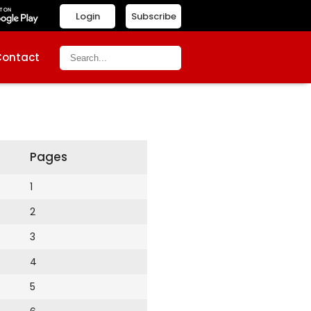
Login
Subscribe
Contact
Pages
1
2
3
4
5