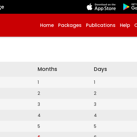
çe
Home
Packages
Publications
Help
Months
Days
1
1
2
2
3
3
4
4
5
5