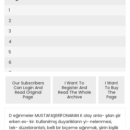
Cumhuriyet Sağlıklı Beslenme
2002
9
1
Cumhuriyet Sokak
2001
10
2
Cumhuriyet Spor
2000
11
3
Cumhuriyet Strateji
1999
12
4
Cumhuriyet Tarım
1998
13
5
Cumhuriyet Yılbaşı
1997
14
6
Çerçeve Eki
1996
15
7
Çocuk Kitap
1995
16
Our Subscribers
I Want To
I Want
8
Dergi Eki
1994
Can Login And
Register And
To Buy
17
Read Original
Read The Whole
The
9
Ekonomi Eki
Page
Archive
Page
1993
18
10
Eskişehir
1992
19
11
D eğinmeler MUSTAFAŞERİFONARAN K olay anla- şılan şiir
Evleniyoruz
1991
erken es- kir. Kullanılmış duyarlıklann yi- nelenmesi,
20
12
Güney Dogu
tek- düzebiranlatı, belli bir biçeme sığınmak, şiirin kişilik
1990