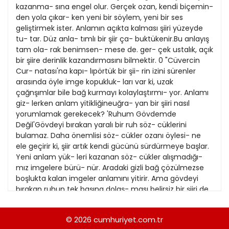
21
kazanma- sına engel olur. Gerçek ozan, kendi biçemin-
13
Kitap Eki
1989
den yola çıkar- ken yeni bir söylem, yeni bir ses
22
14
geliştirmek ister. Anlamın açıkta kalması şiiri yüzeyde
Özel Ekler
1988
tu- tar. Düz anla- tımlı bir şiir ça- buktükenir.Bu anlayış
23
15
tam ola- rak benimsen- mese de. ger- çek ustalık, açık
Özel Okullar
1987
bir şiire derinlik kazandırmasını bilmektir. 0 "Cüvercin
24
16
Sevgililer Günü
Cur- natası'na kapı- lıpörtük bir şii- rin izini sürenler
1986
25
arasında öyle imge kopukluk- ları var ki, uzak
17
Siyaset Eki
1985
çağnşımlar bile bağ kurmayı kolaylaştırmı- yor. Anlamı
26
18
giz- lerken anlam yitikliğineuğra- yan bir şiiri nasıl
Sürdürülebilir yaşam
1984
yorumlamak gerekecek? 'Ruhum Gövdemde
27
19
Turizm Eki
Değil'Gövdeyi bırakan yaralı bir ruh söz- cüklerini
1983
28
bulamaz. Daha önemlisi söz- cükler ozanı öylesi- ne
20
Yerel Yönetimler
1982
ele geçirir ki, şiir artık kendi gücünü sürdürmeye başlar.
29
21
Yeni anlam yük- leri kazanan söz- cükler alışmadığı-
1981
mız imgelere bürü- nür. Aradaki gizli bağ çözülmezse
30
22
boşlukta kalan imgeler anlamını yitirir. Ama gövdeyi
1980
bırakan ruhun tek başına dolaş- ması belirsiz bir şiiri de
31
23
yedeğinde taşımıyor mu? 0 ruh yeteneğinin
1979
derinliklerini bilmeden şiirin dokusunu tanıyabilir miyiz?
24
© 2026
cumhuriyet.com.tr
1978
ŞİİRİYLE BÜTÜNLEŞEN BİR OZAN Yaralı bir toplumdan