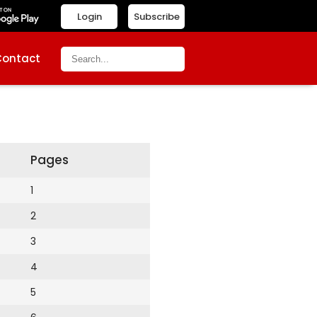
Login
Subscribe
Contact
Pages
1
2
3
4
5