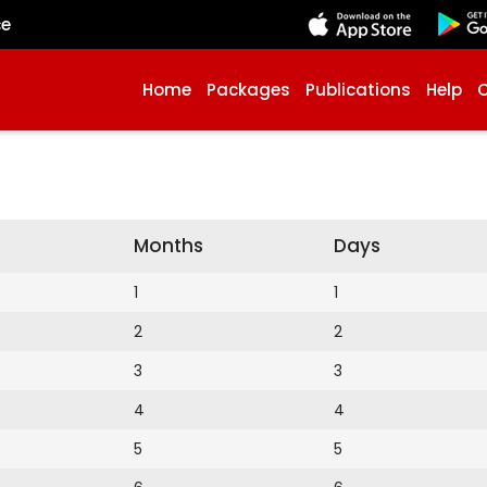
çe
Home
Packages
Publications
Help
Months
Days
1
1
2
2
3
3
4
4
5
5