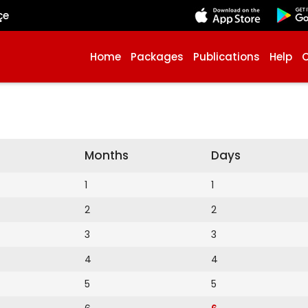
çe
Home
Packages
Publications
Help
Months
Days
1
1
2
2
3
3
4
4
5
5