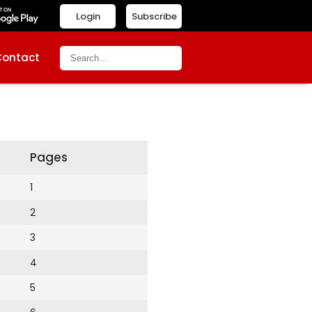
Login
Subscribe
Contact
Pages
1
2
3
4
5