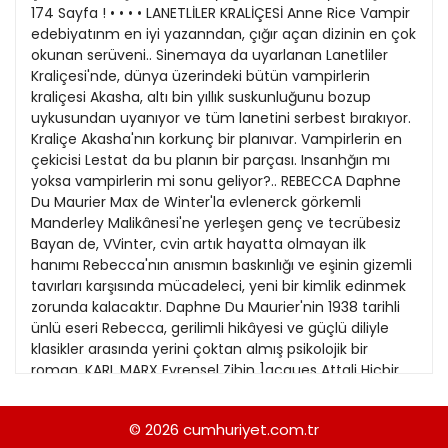
21
174 Sayfa ! • • • • LANETLİLER KRALİÇESİ Anne Rice Vampir
13
Kitap Eki
1989
edebiyatınm en iyi yazanndan, çığır açan dizinin en çok
22
14
okunan serüveni.. Sinemaya da uyarlanan Lanetliler
Özel Ekler
1988
Kraliçesi'nde, dünya üzerindeki bütün vampirlerin
23
15
kraliçesi Akasha, altı bin yıllık suskunluğunu bozup
Özel Okullar
1987
uykusundan uyanıyor ve tüm lanetini serbest bırakıyor.
24
16
Sevgililer Günü
Kraliçe Akasha'nın korkunç bir planıvar. Vampirlerin en
1986
25
çekicisi Lestat da bu planın bir parçası. Insanhğın mı
17
Siyaset Eki
1985
yoksa vampirlerin mi sonu geliyor?.. REBECCA Daphne
26
18
Du Maurier Max de Winter'la evlenerck görkemli
Sürdürülebilir yaşam
1984
Manderley Malikânesi'ne yerleşen genç ve tecrübesiz
27
19
Turizm Eki
Bayan de, VVinter, cvin artık hayatta olmayan ilk
1983
28
hanımı Rebecca'nın anısmın baskınlığı ve eşinin gizemli
20
Yerel Yönetimler
1982
tavırları karşısında mücadeleci, yeni bir kimlik edinmek
29
21
zorunda kalacaktır. Daphne Du Maurier'nin 1938 tarihli
1981
ünlü eseri Rebecca, gerilimli hikâyesi ve güçlü diliyle
30
22
klasikler arasında yerini çoktan almış psikolojik bir
1980
roman. KARL MARX Evrensel Zihin ]acques Attali Hiçbir
23
yazarın ondan daha çok okuru olmadı. Hiçbir
1979
devrimciye ondan daha fazla umut bağlanmadı. Hiçbir
24
© 2026
cumhuriyet.com.tr
1978
ideolojiye onunki kadar şerh düşülmedi. 20. yüzyıl