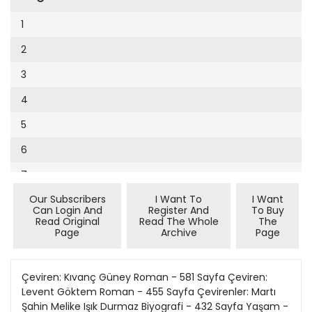
Cumhuriyet Sağlıklı Beslenme
2002
9
1
Cumhuriyet Sokak
2001
10
2
Cumhuriyet Spor
2000
11
3
Cumhuriyet Strateji
1999
12
4
Cumhuriyet Tarım
1998
13
5
Cumhuriyet Yılbaşı
1997
14
6
Çerçeve Eki
1996
15
7
Çocuk Kitap
1995
16
Our Subscribers
I Want To
I Want
8
Dergi Eki
1994
Can Login And
Register And
To Buy
17
Read Original
Read The Whole
The
9
Ekonomi Eki
Page
Archive
Page
1993
18
10
Eskişehir
1992
19
11
Çeviren: Kıvanç Güney Roman - 581 Sayfa Çeviren:
Evleniyoruz
1991
Levent Göktem Roman - 455 Sayfa Çevirenler: Martı
20
12
Güney Dogu
Şahin Melike Işık Durmaz Biyografi - 432 Sayfa Yaşam -
1990