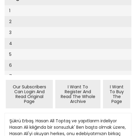
Cumhuriyet Sağlıklı Beslenme
2002
9
1
Cumhuriyet Sokak
2001
10
2
Cumhuriyet Spor
2000
11
3
Cumhuriyet Strateji
1999
12
4
Cumhuriyet Tarım
1998
13
5
Cumhuriyet Yılbaşı
1997
14
6
Çerçeve Eki
1996
15
7
Çocuk Kitap
1995
16
Our Subscribers
I Want To
I Want
8
Dergi Eki
1994
Can Login And
Register And
To Buy
17
Read Original
Read The Whole
The
9
Ekonomi Eki
Page
Archive
Page
1993
18
10
Eskişehir
1992
19
11
Şükrü Erbaş. Hasan All Toptaş ve yapıtlarım irdeliyor
Evleniyoruz
1991
Hasan Ali kılığında bir sonsuzluk' Ben başta olmak üzere,
20
12
Güney Dogu
Hasan Ali'yi okuyan herkes, onu edebiyatımızın birkaç
1990