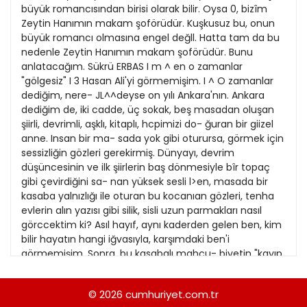
21
büyük romancısından birisi olarak bilir. Oysa 0, bizîm
13
Kitap Eki
1989
Zeytin Hanımın makam şoförüdür. Kuşkusuz bu, onun
22
14
büyük romancı olmasına engel değll. Hatta tam da bu
Özel Ekler
1988
nedenle Zeytin Hanımın makam şoförüdür. Bunu
23
15
anlatacağım. Sükrü ERBAS I m ^ en o zamanlar
Özel Okullar
1987
"gölgesiz" I 3 Hasan Ali'yi görmemişim. I ^ O zamanlar
24
16
Sevgililer Günü
dediğim, nere- JL^^deyse on yılı Ankara'nın. Ankara
1986
25
dediğim de, iki cadde, üç sokak, beş masadan oluşan
17
Siyaset Eki
1985
şiirli, devrimli, aşklı, kitaplı, hcpimizi do- ğuran bir giizel
26
18
anne. Insan bir ma- sada yok gibi oturursa, görmek için
Sürdürülebilir yaşam
1984
sessizliğin gözleri gerekirmiş. Dünyayı, devrim
27
19
Turizm Eki
düşüncesinin ve ilk şiirlerin baş dönmesiyle bîr topaç
1983
28
gibi çevirdiğini sa- nan yüksek sesli l>en, masada bir
20
Yerel Yönetimler
1982
kasaba yalnızlığı ile oturan bu kocanıan gözleri, tenha
29
21
evlerin alın yazısı gibi silik, sisli uzun parmakları nasıl
1981
görccektim ki? Asıl hayıf, aynı kaderden gelen ben, kim
30
22
bilir hayatın hangi iğvasıyla, karşımdaki ben'i
1980
görmemişim. Sonra, bu kasabalı mahcu- biyetin "kayıp
23
hayalleri"ni de görmemi- şim onca zaman.
1979
Gördüğümde, Hasan'ım Ali değil ben, sinema kapısında,
24
© 2026
cumhuriyet.com.tr
1978
afişlerde- ki biitün artistlerin yerine adımı yazarken,