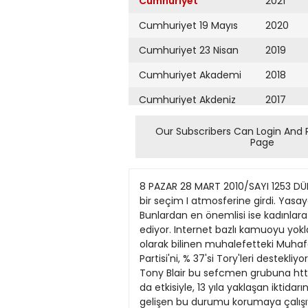
Cumhuriyet
2021
Cumhuriyet 19 Mayıs
2020
Cumhuriyet 23 Nisan
2019
Cumhuriyet Akademi
2018
Cumhuriyet Akdeniz
2017
Cumhuriyet Alışveriş
2016
Our Subscribers Can Login And 
Page
Cumhuriyet Almanya
2015
Cumhuriyet Anadolu
2014
8 PAZAR 28 MART 2010/SAYI 1253 DÜNYALI YAZILAR ZÜLAL KALKANDELEN Geriye# gidiş... r- ransa'dan sonra ingiltere de son günlerde yogun bir seçim I atmosferine girdi. Yasaya göre 3 Haziran'a kadar yapılması gereken genel seçimler için partiler çeşitli stratejiler geliştiriyor. Bunlardan en önemlisi ise kadınlara yönelik. Çünkü Ingiltere'de hemen herkes, seçimlerin kaderini kadın oylarının belirleyecegini kabul ediyor. Internet bazlı kamuoyu yoklamaları yapan YouGov'un açıkladığı son araştırma, hem iktidardaki İşçi Partisi'ni hem de Tory'ler olarak bilinen muhalefetteki Muhafazakâr Parti'yi harekete geçirdi. Bu araştımnaya göre , ingiltere'deki kadın seçmenlerin % 29'u işçi Partisi'ni, % 37'si Tory'leri destekliyor. ingiltere'de kadınların agırlıklı olarak muhafazakâr eğilimli olduğu biliniyor; ama 1997 seçimlerinde Tony Blair bu sefcmen grubuna httap etmeyi başarmıştı. İşçi Partisi, za»n ekonomik sıkıntılann ve son yerel seçimde uğradığı bozguntın da etkisiyle, 13 yıla yaklaşan iktidarında iyice yıpranmış olduğundan, kadın oylarını kaybetme lüksü yok. Muhafazakâr Parti ise, lehine gelişen bu durumu korumaya çalışıyor. Her iki parti de, öncelikle "cybermums" denilen kadın grubuna ulaşmaya çalışıyor. Amerika'da "soccer moms" olarak adlandırılan kkdınlara karşılık gelen birterim bu. Orta sınıftan, eğitimli ama çs|lışmayıp çocuklarını büyüten ve internet üzerinde annelere yönelik sitelerde aktif olan genç kadınlar bunlar. işçi Partisi Başkanı ve Başbakan Gordon Brown'ın, bu gruba verdiği mesaj şu: Eger Tory'ler kazanır ve harcamalarda kısıntıya giderlerse, bundan en çok etkilenecek olanlar sizsiniz... Oavid Cameron ise, kadınları siyasete çekmek ve partisinde daha dengeli bir temsil saglamak için bazı öneriler sunuyor. Partisinde daha önce yaşanan bazı olayları hatırlatarak, parlamenter adayları belirlenirken kadınların adaylıktan çekilmeye zorlanması halinde, seçime sadece kadınlardan oluşan listeyle gidilmesini istiyor. Kadın adayların erkeklere göre çok daha yüksek bir çıtayı aşmak zorunda olduğunu söylüyor Cameron. "Kapıyı açıp 'Hoş geldlniz 1 desek bile, partlye geldiklerinde karşılannda yine bir salon dolusu erkeğl buluyorlar" diyor. Bu konuda partisinden gelen rtirazlar olsa da, değişikliğe karark gözükuyor Tory'lerin lidari. Bütün bu tartışrnalar medyada da etkili pluyo.r. BBC, tamamen -kadın katılımqılardaq o)wşaA "Ouestion Time" adlı bir politik tartısma, programı başlattı. Kadın erkek eşitliğinin önündeki engellerin kaldınlması için çalışan sivil toplum örgütleri ise, bu konuda siyasi partilerl zorlayan kampanyalar yürütüyor. Sonuç olarak İngiltere, genel seçime kadınlar
Cumhuriyet Ankara
2013
Cumhuriyet Büyük
2012
Taaruz
2011
Cumhuriyet
Cumartesi
2010
Cumhuriyet Çevre
2009