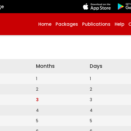
çe
Home
Packages
Publications
Help
Months
Days
1
1
2
2
3
3
4
4
5
5