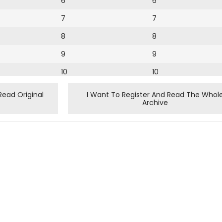
6
6
7
7
8
8
9
9
10
10
11
11
Read Original
I Want To Register And Read The Whol
Archive
12
12
13
14
15
16
17
18