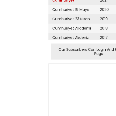
Cumhuriyet
2021
Cumhuriyet 19 Mayıs
2020
Cumhuriyet 23 Nisan
2019
Cumhuriyet Akademi
2018
Cumhuriyet Akdeniz
2017
Cumhuriyet Alışveriş
2016
Our Subscribers Can Login And 
Page
Cumhuriyet Almanya
2015
Cumhuriyet Anadolu
2014
Cumhuriyet Ankara
2013
Cumhuriyet Büyük
2012
Taaruz
2011
Cumhuriyet
Cumartesi
2010
Cumhuriyet Çevre
2009