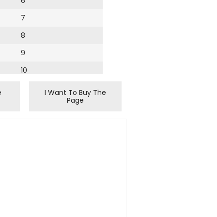
6
7
8
9
10
11
e
I Want To Buy The
Page
12
13
14
15
16
17
18