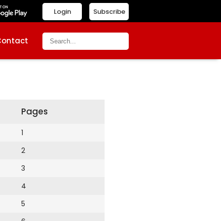
Login
Subscribe
Contact
Pages
1
2
3
4
5