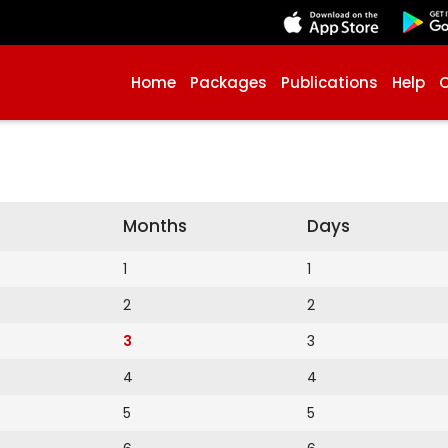
Home
Packages
Publications
Help
Months
Days
1
1
2
2
3
3
4
4
5
5