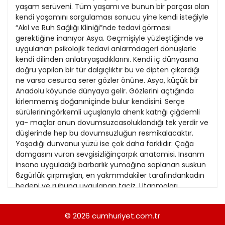
21
yaşam serüveni. Tüm yaşamı ve bunun bir parçası olan
13
Kitap Eki
1989
kendi yaşamını sorgulaması sonucu yine kendi isteğiyle
22
14
“Akıl ve Ruh Sağlığı Kliniği”nde tedavi görmesi
Özel Ekler
1988
gerektiğine inanıyor Asya. Geçmişiyle yüzleştiğinde ve
23
15
uygulanan psikolojik tedavi anlarmdageri dönüşlerle
Özel Okullar
1987
kendi dilinden anlatıryaşadıklarını. Kendi iç dünyasına
24
16
Sevgililer Günü
doğru yapılan bir tür dalgıçlıktır bu ve dipten çıkardığı
1986
25
ne varsa cesurca serer gözler önüne. Asya, küçük bir
17
Siyaset Eki
1985
Anadolu köyünde dünyaya gelir. Gözlerini açtığında
26
18
kirlenmemiş doğanıniçinde bulur kendisini. Serçe
Sürdürülebilir yaşam
1984
sürüleriningörkemli uçuşlarıyla ahenk katnğı çiğdemli
27
19
Turizm Eki
ya- maçlar onun dovumsuzcasoluklandığı tek yerdir ve
1983
28
düşlerinde hep bu dovumsuzluğun resmikalacaktır.
20
Yerel Yönetimler
1982
Yaşadığı dünvanuı yüzü ise çok daha farklıdır: Çağa
29
21
damgasını vuran sevgisizliğinçarpık anatomisi. Insanm
1981
insana uyguladığı barbarlık yumağına saplanan suskun
30
22
6zgürlük çırpmışları, en yakmmdakiler tarafındankadın
1980
bedeni ve ruhuna uygulanan taciz. Utanmaları
31
23
gerekenlerin yerine yıllarca en kuytularda saklanmaya,
1979
bastırılmayaçalışılan büyük bir suçluluk duygusu ve bu
24
© 2026
cumhuriyet.com.tr
1978
duygu içinde yaşamın her dönemecinde darbe alan