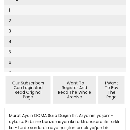
Cumhuriyet Sağlıklı Beslenme
2002
9
1
Cumhuriyet Sokak
2001
10
2
Cumhuriyet Spor
2000
11
3
Cumhuriyet Strateji
1999
12
4
Cumhuriyet Tarım
1998
13
5
Cumhuriyet Yılbaşı
1997
14
6
Çerçeve Eki
1996
15
7
Çocuk Kitap
1995
16
Our Subscribers
I Want To
I Want
8
Dergi Eki
1994
Can Login And
Register And
To Buy
17
Read Original
Read The Whole
The
9
Ekonomi Eki
Page
Archive
Page
1993
18
10
Eskişehir
1992
19
11
Murat Aydın DOMA Suı’a Düşen Kir. Asya’nın yaşam-
Evleniyoruz
1991
öyküsü. Birbirine benzemeyen iki farklı anakara. iki farklı
20
12
Güney Dogu
kül- türde sürdürülmeye çalışılan emek yoğun bir
1990