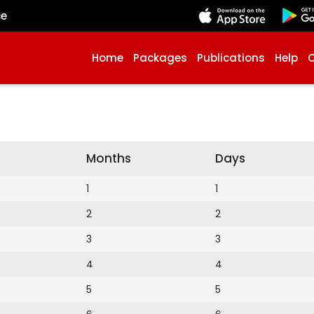
çe
Home
Packages
Publications
Help
Months
Days
1
1
2
2
3
3
4
4
5
5