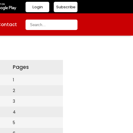
Login
Subscribe
Contact
Pages
1
2
3
4
5