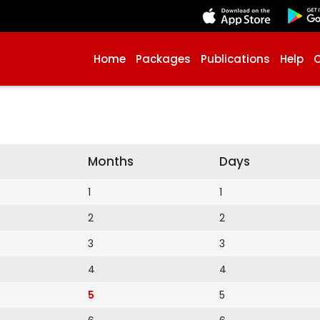
Home
Packages
Publications
Help
Months
Days
1
1
2
2
3
3
4
4
5
5