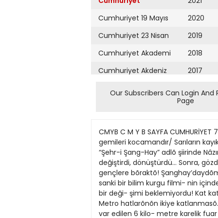
Cumhuriyet
2021
Cumhuriyet 19 Mayıs
2020
Cumhuriyet 23 Nisan
2019
Cumhuriyet Akademi
2018
Cumhuriyet Akdeniz
2017
Cumhuriyet Alışveriş
2016
Our Subscribers Can Login And 
Page
Cumhuriyet Almanya
2015
Cumhuriyet Anadolu
2014
CMYB C M Y B SAYFA CUMHURİYET 7 
Cumhuriyet Ankara
2013
gemileri kocamandır/ Sarıların kayı
“Şehr-i Şang-Hay” adlõ şiirinde Nâz
Cumhuriyet Büyük
2012
değiştirdi, dönüştürdü… Sonra, gözd
Taaruz
gençlere bõraktõ! Şanghay’daydõm
2011
sanki bir bilim kurgu filmi- nin i
Cumhuriyet
Cumartesi
bir deği- şimi beklemiyordu! Kat ka
2010
Metro hatlarõnõn ikiye katlanmasõ…
Cumhuriyet Çevre
2009
var edilen 6 kilo- metre karelik f