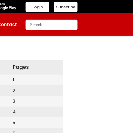
Login
Subscribe
Contact
Pages
1
2
3
4
5