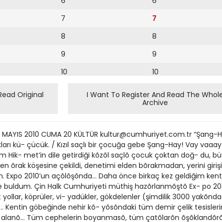
6
6
7
7
8
8
9
9
10
10
11
11
Read Original
I Want To Register And Read The Whol
Archive
12
12
13
MAYIS 2010 CUMA 20 KÜLTÜR kultur@cumhuriyet.com.tr “Şang-Hay
14
kları kü- çücük. / Kızıl saçlı bir çocuğa gebe Şang-Hay! Vay vaaa
ım Hik- met’in dile getirdiği kõzõl saçlõ çocuk çoktan doğ- du, 
15
en õrak köşesine çekildi, denetimi elden bõrakmadan, yerini giri
. Expo 2010’un açõlõşõnda… Daha önce birkaç kez geldiğim kent
16
çinde buldum. Çin Halk Cumhuriyeti müthiş hazõrlanmõştõ Ex- po 2
t yollar, köprüler, vi- yadükler, gökdelenler (şimdilik 3000 yakõn
17
 Kentin göbeğinde nehir kõ- yõsõndaki tüm demir çelik tesisleri
18
uar alanõ… Tüm cephelerin boyanmasõ, tüm çatõlarõn õşõklandõrõ