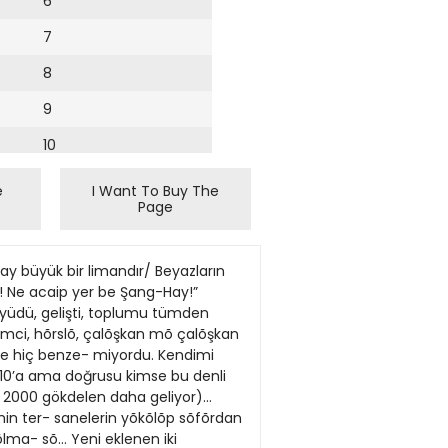
6
7
8
9
10
11
e
I Want To Buy The
Page
12
13
 büyük bir limandır/ Beyazların
14
y! Ne acaip yer be Şang-Hay!”
büyüdü, gelişti, toplumu tümden
15
şimci, hõrslõ, çalõşkan mõ çalõşkan
e hiç benze- miyordu. Kendimi
16
010’a ama doğrusu kimse bu denli
da 2000 gökdelen daha geliyor)…
17
nin ter- sanelerin yõkõlõp sõfõrdan
18
lma- sõ… Yeni eklenen iki