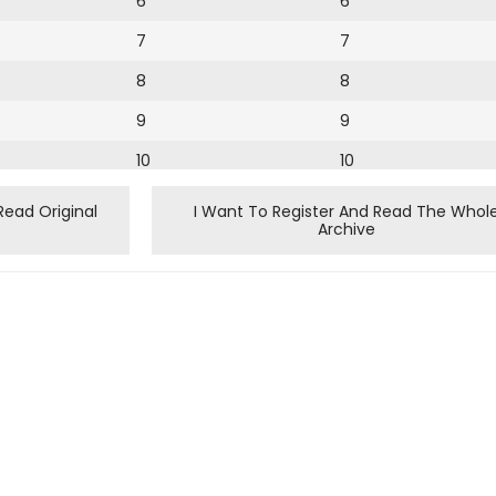
6
6
7
7
8
8
9
9
10
10
11
11
Read Original
I Want To Register And Read The Whol
Archive
12
12
13
14
15
16
17
18