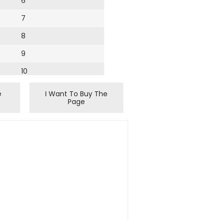
6
7
8
9
10
11
e
I Want To Buy The
Page
12
13
14
15
16
17
18