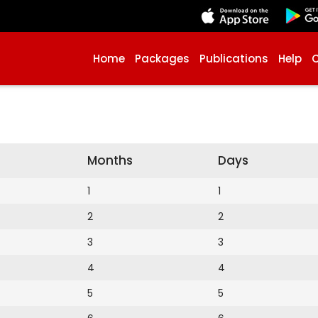
Home
Packages
Publications
Help
Months
Days
1
1
2
2
3
3
4
4
5
5