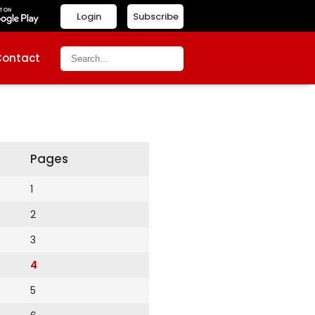
Login
Subscribe
Contact
Pages
1
2
3
4
5