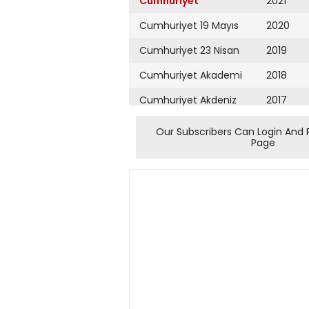
Cumhuriyet
2021
Cumhuriyet 19 Mayıs
2020
Cumhuriyet 23 Nisan
2019
Cumhuriyet Akademi
2018
Cumhuriyet Akdeniz
2017
Cumhuriyet Alışveriş
2016
Our Subscribers Can Login And 
Page
Cumhuriyet Almanya
2015
Cumhuriyet Anadolu
2014
Cumhuriyet Ankara
2013
Cumhuriyet Büyük
2012
Taaruz
2011
Cumhuriyet
Cumartesi
2010
Cumhuriyet Çevre
2009