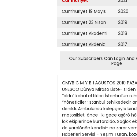
Cumhuriyet
2021
Cumhuriyet 19 Mayıs
2020
Cumhuriyet 23 Nisan
2019
Cumhuriyet Akademi
2018
Cumhuriyet Akdeniz
2017
Cumhuriyet Alışveriş
2016
Our Subscribers Can Login And 
Page
Cumhuriyet Almanya
2015
Cumhuriyet Anadolu
2014
CMYB C M Y B 1 AĞUSTOS 2010 PAZAR CUMHURİYET SAYFA HABERLER 9 İstanbul’un ruhu için helva İstanbul Haber Servisi- İstan- bul’u UNESCO Dünya Mirasõ Liste- si’den çõkma noktasõna getiren yöneti- cileri uyarmak için İstanbul S.O.S Gi- rişimi üyeleri Galatasaray’da “öldü” kabul ettikleri İstanbul’un ruhuna helva dağõttõ. Galatasaray Lisesi’nin önünde toplanan grup adõna yapõlan açõklama- da “Yöneticiler ‘İstanbul tehlikededir ancak tehlikede olan Dünya Miras Lis- tesi’ne alõnmadõ’ diyerek tehlike yok- muş gibi davranõyorlar” denildi. Ambulansa kelepçeyle bindi İstanbul Haber Servisi - Bağcõ- lar Tavukçu Deresi Yolu’nda, Yavuz Çağlar’õn kullandõğõ motosiklet, önce- ki gece aşõrõ hõz nedeniyle kontrolden çõkarak bariyerlere çarptõ. Dereye uçan Çağlar ve arkadaşõ itfaiye ve sağ- lõk ekiplerince kurtarõldõ. Sağlõk ekip- leri, takõlan boyunluğun yaralõ tarafõn- dan çõkarõlmasõ üzerine polisten yar- dõm istedi. Polis de yaralõnõn kendisi- ne zarar vermesini önlemek için kolu- na kelepçe takõp ambulansa taşõdõ. Havuzdaki ihmal can aldı Yurt Haberleri Servisi - Yeşim Turan, kõzõ Hilal A. (10) ile Mersin’in Tömük beldesindeki Doğan Aquapark’a gi- derek havuza girmek istedi. Anne Turan, mayosu olmadõğõ için içeri alõnmadõ. Havuza yalnõz giden Hilal A, kaydõraktan kayõp ha- vuza girdikten sonra, ayağõnõn õzgarasõ ol- mayan devir daim bo- rusuna sõkõşmasõ sonucu boğularak öldü. 570 kişilik tesiste cankurtaran ve sağlõk kabini olmadõğõ belirlendi. ‘Çin topu’ operasyonu İstanbul Haber Servisi - Kaza- kistan’dan Türkiye’ye uçakla gelen 2 kişinin valizinde cinsel gücü arttõrõcõ çok sayõda hap bulundu. Almatõ’dan Atatürk Havalimanõ’na gelen uçaktaki Kazakistan uyruklu T.K. ile K.Ö’den şüphelenen gümrük muhafaza ve mua- yene ekipleri, bu kişilerin çantalarõnda arama yaptõ. Valizlerde “Çin topu” olarak tabir edilen cinsel gücü arttõrõcõ hap ve yine 10’lu blister halinde 200 adet, 8’li blister halinde de 350 adet cinsel gücü arttõrõcõ hap ele geçirildi. Gözler YAŞ’a çevrildiBalyoz ve Erzurum davalarõnda sanõk olarak yer alan generallerin terfi, uzatma ve atamalarõnõn ne olacağõ merak konusu. 3. Ordu Komutanõ Saldõray Berk’in görev değişikliği YAŞ’ta ele alõnacak BARKIN ŞIK ANKARA - Türk Silahlõ Kuvvetle- ri’nin yeni komuta kademesinin şe- killeneceği Yüksek Askeri Şûra (YAŞ) bugün toplanõyor. Toplantõya, Balyoz Darbe Planõ iddialarõ ile Erzincan Cumhuriyet Başsavcõsõ İlhan Ciha- ner’in yargõlandõğõ dava damgasõnõ vu- racak. Şûrada durumu görüşülecek 13 general ve amiral Balyoz Darbe Planõ iddianamesinde sanõk olarak yer alõyor. 3. Ordu Komutanõ Orgeneral Saldıray Berk ile İrtica ile Mücadele Eylem Pla- nõ’nda õslak imzasõ bulunduğu öne sürülen Deniz Kurmay Albay Dursun Çiçek ise Cihaner’in yargõlandõğ
Cumhuriyet Ankara
2013
Cumhuriyet Büyük
2012
Taaruz
2011
Cumhuriyet
Cumartesi
2010
Cumhuriyet Çevre
2009