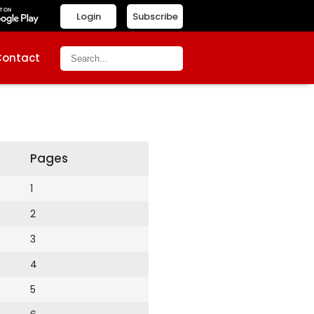
Login
Subscribe
Contact
Pages
1
2
3
4
5