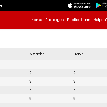
çe
Home
Packages
Publications
Help
Months
Days
1
1
2
2
3
3
4
4
5
5