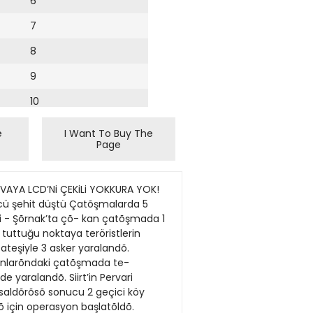
6
7
8
9
10
11
e
I Want To Buy The
Page
12
13
VAYA LCD’Ni ÇEKiLi YOKKURA YOK!
14
ücü şehit düştü Çatõşmalarda 5
si - Şõrnak’ta çõ- kan çatõşmada 1
15
 tuttuğu noktaya teröristlerin
 ateşiyle 3 asker yaralandõ.
16
õnlarõndaki çatõşmada te-
e yaralandõ. Siirt’in Pervari
17
a saldõrõsõ sonucu 2 geçici köy
18
sõ için operasyon başlatõldõ.