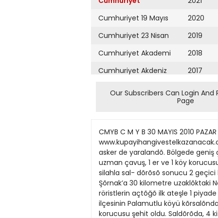
Cumhuriyet
2021
Cumhuriyet 19 Mayıs
2020
Cumhuriyet 23 Nisan
2019
Cumhuriyet Akademi
2018
Cumhuriyet Akdeniz
2017
Cumhuriyet Alışveriş
2016
Our Subscribers Can Login And 
Page
Cumhuriyet Almanya
2015
Cumhuriyet Anadolu
2014
CMYB C M Y B 30 MAYIS 2010 PAZAR
Cumhuriyet Ankara
2013
www.kupayihangivestelkazanacak.com
asker de yaralandõ. Bölgede geniş ç
Cumhuriyet Büyük
2012
uzman çavuş, 1 er ve 1 köy korucusu 
Taaruz
silahla sal- dõrõsõ sonucu 2 geçici 
2011
Şõrnak’a 30 kilometre uzaklõktak
Cumhuriyet
Cumartesi
röristlerin açtõğõ ilk ateşle 1 piya
2010
ilçesinin Palamutlu köyü kõrsalõnda
Cumhuriyet Çevre
2009
korucusu şehit oldu. Saldõrõda, 4 ki