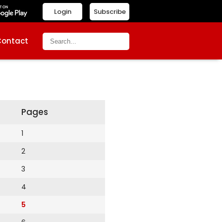
Login
Subscribe
Contact
Pages
1
2
3
4
5