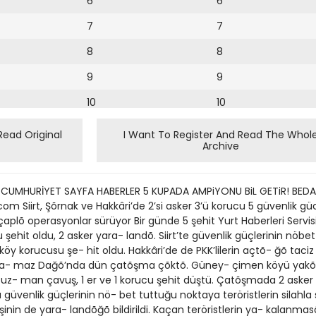
6
6
7
7
8
8
9
9
10
10
11
11
Read Original
I Want To Register And Read The Whol
Archive
12
12
13
 CUMHURİYET SAYFA HABERLER 5 KUPADA AMPiYONU BiL GETiR! BEDA
14
 Siirt, Şõrnak ve Hakkâri’de 2’si asker 3’ü korucu 5 güvenlik g
aplõ operasyonlar sürüyor Bir günde 5 şehit Yurt Haberleri Servi
15
şehit oldu, 2 asker yara- landõ. Siirt’te güvenlik güçlerinin nöbet
köy korucusu şe- hit oldu. Hakkâri’de de PKK’lilerin açtõ- ğõ taciz
16
i Na- maz Dağõ’nda dün çatõşma çõktõ. Güney- çimen köyü yak
de uz- man çavuş, 1 er ve 1 korucu şehit düştü. Çatõşmada 2 asker d
17
 güvenlik güçlerinin nö- bet tuttuğu noktaya teröristlerin silahl
18
şinin de yara- landõğõ bildirildi. Kaçan teröristlerin ya- kalanma