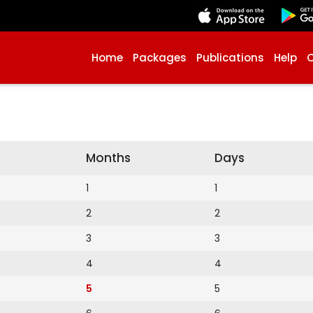
Home
Packages
Publications
Help
Months
Days
1
1
2
2
3
3
4
4
5
5