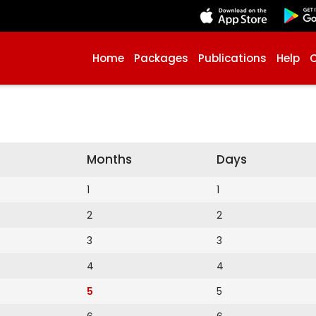
Home
Packages
Publications
Help
Months
Days
1
1
2
2
3
3
4
4
5
5