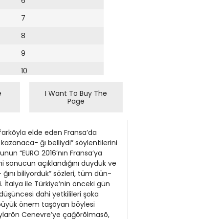
6
7
8
9
10
11
e
I Want To Buy The
Page
12
13
yükseldiğini, bir genç takımdan yılda 3 ila 5 adayın ayrılmak zorunda kaldığını sözleri- ne ekliyor. Bu arada her takımın antrenörü, fizyotera- pisti, masörü, doktoru, sınavlarla ilgilenen 7’şer öğret- meni, psikoloğu ve çocukların ailelerine evdeki menü- lerinin listesini hazırlayan birer beslenme uzmanı oldu- ğu da unutulmamalı. 1990’lı yılların başında Amsterdam Arena henüz in- şat halinde… Seçmeler De Meer Stadı’nda yapılmak- ta. Seçmelerde kaybedenler bir zamanlar birlikte oldukları yıldızları gelecekte televizyondan hayranlıkla izleyecekler. Ajax’ın futbol okulundan yetişenlerin ortak sloganları ise şöyle: “Terk edeceğimiz yer bizim yuvamız. Gideceği- miz yeri ise tanımıyoruz bile.” Türkiye’de hiçbir kulüp bu sistemin onda birini bile gerçekleştiremedi. Buna karşın futbolcu yetişiyorsa kay- nağın ne derece güçlü olduğunu akıldan çıkartmadan üretime dayalı bir gelecek oluşturmalıyız. Kemal Kı- lıçdaroğlu’nun genel söylemini futbola da uygulama- nın zamanıdır… GÖRÜŞ/ METİN TÜKENMEZ Futbolun Geleceği Gençliktedir Sonucu önceden biliyorduk Fransa ulusal takõmõ oyuncusu Marc Planus EURO 2016 için acõ bir itirafta bulundu: Biliyorum bu başlık herke- sin tuhafına gidecek! En sıkıntılı günümüzde, bu nerden çıktı di- yenler çoğunlukta da olabilir. Kişi- ler yaptıkları ile anılmalıdırlar. Topun kaleye gol olması için son doku- nana yazılan skor değildir bu. Yıl- lardır birçok başkanın kurumsal- laşmasına gerekli gücü ve bilim- selliği katan Şenes Erzik, öncelikle bu ülkeden hangi nedenlerle fe- derasyon başkanlığından ayrıldı onu hatırlatmak zorun- dayım. Cuma günü yapı- lan EURO 2016 oylama- sında herkes tüm gücünü kullandı sandı! Ama Mic- hel Platini UEFA Başka- nı olmanın verdiği farkı açıkça ortaya koydu. Ya- ni ikinci başkan olarak bir oyla kaybettiğimizi söyle- yenler ve yangın çıkaran- lar açıkça konuşmalıdırlar. Hangi alanda tek oya indirdiğimiz başa- rımız var Avrupa’da? AB’nin 55 bin sayfalık kriterlerini satır satır yerine getirdik de ne oldu? Her alanda aleyhimize oy kullanmıyorlar mı? UEFA’da Şenes Erzik her yenilgi- den ve ters giden bir futbol ola- yından sonra gündeme getirilir ve sonuçta asıl hatalı olanlar kendini kurtarırlar. Medyamız Şenes Erzik’in büyük gayretleri
14
15
16
17
18