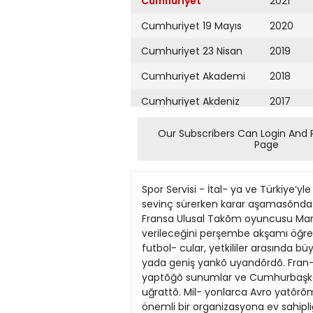
Cumhuriyet
2021
Cumhuriyet 19 Mayıs
2020
Cumhuriyet 23 Nisan
2019
Cumhuriyet Akademi
2018
Cumhuriyet Akdeniz
2017
Cumhuriyet Alışveriş
2016
Our Subscribers Can Login And 
Page
Cumhuriyet Almanya
2015
Cumhuriyet Anadolu
2014
Spor Servisi - İtal- ya ve Türkiye’yle gir- diği yarõşta Euro 2016’ya ev sahipliği yapma hakkõnõ burun farkõyla elde eden Fransa’da sevinç sürerken karar aşamasõnda çirkin oyunlar oynandõğõ ortaya çõktõ. Ku- lislerdeki “Fransa’nın kazanaca- ğı belliydi” söylentilerini Fransa Ulusal Takõm oyuncusu Marc Pla- nus’un yaptõğõ açõklamalar doğru- ladõ. Fransõz futbolcunun “EURO 2016’nın Fransa’ya verileceğini perşembe akşamı öğrendik. Cu- ma günü öğle yemeği için res- tauranta giderken resmi sonucun açıklandığını duyduk ve futbol- cular, yetkililer arasında büyük bir sevinç yaşandı. Ancak biz zaten sonucun bu şekilde olaca- ğını biliyorduk” sözleri, tüm dün- yada geniş yankõ uyandõrdõ. Fran- sõz basõnõ, Planus’un sözlerini ‘bü- yük gaf’ olarak değerlendirdi. İtalya ile Türkiye’nin önceki gün yaptõğõ sunumlar ve Cumhurbaşkanõ Abdullah Gül’ün destek çağrõlarõ- nõn boşa yapõldõğõnõn düşüncesi dahi yetkilileri şoka uğrattõ. Mil- yonlarca Avro yatõrõm yapõlan, sa- dece spor değil, ekonomik ve siya- si açõdan da büyük önem taşõyan böylesi önemli bir organizasyona ev sahipliği yapacak ülkenin önceden belli olmasõ ve ‘formalite icabı’ adaylarõn Cenevre’ye çağõrõlmasõ, UEFA’ya olan güvenilirliği de sõ- fõra indirdi. Daha karar açõklanma- dan UEFA Başkanõ Michel Plati- ni’nin ülkesi adõna yoğun kulis ça- lõşmalarõ yaptõğõ ve Fransa’nõn UE- FA Yönetim Kurulu’nu baskõ altõ- na aldõğõ belirtiliyordu. Ayrõca France Info radyosu, EURO 2016 organizasyonu için İsviçre’ye giden Fransõz delegasyonunun başõnda Sarkozy’nin olmasõnõ, “Fransa’nın EURO 2016 organizasyonunu kazanacağını önceden biliyordu, onun için Cenevre’ye gitti” şek- linde duyurmuştu. CMYB C M Y B SAYFA CUMHURİYET 30 MAYIS 2010 PAZAR 22 SPOR Ay-Yõldõzlõlar, Hiddink’le çõktõğõ 3. hazõrlõk maçõnda, ilk yenilgisini ev sahibi karşõsõnda aldõ Amerika bizi yordu FRANSIZ LE FIGARO ‘Siyasi bir zafer’ Spor Servisi - Euro 2016’ya Fransa’nõn ev sahipliği yapacak olmasõnõn yankõlarõ Avrupa’da sürüyor. Fransõz basõnõ, 2016 Avrupa Futbol Şampiyonasõ’nõn, ülkelerine verilmesini ‘Siyasi bir zafer’ olarak değerlendirdi. Le Figaro gazetesinde yayõmlanan haberde “Eğer Türkiye kazansaydı, Cumhurbaşkanı Nicolas Sarkozy için yenilgi, Fransa’ya da büyük bir tokat olacaktı” ifadelerine yer verildi. Haberde ayrõca, UEFA’nõn kararõnõn ‘çok siyasi’ olduğu belirtildi. UEFA Başkanõ Michel Platini, Le Figaro’ya verdiği demeçte, “Sarkozy’nin Cenevre’ye gelmesi dengeyi değiştirdi” yorumunda bulundu. Le Parisien gazetesi, Fransa’nõn sağlam dosyasõnõn yanõnda lobi gücüyle ev sahipliğini almaya hak kazandõğõ yazarken Journal du Dimanche gazetesi de, olimpiyatlarõ düzenleme hakkõnõ İngiltere’ye kaptõran Fransa’nõn bu sonuçla moral bulduğunu yazdõ. TRABZONSPOR SEMİH’İ İSTİYOR KOMŞUDA BÜYÜK OLA
Cumhuriyet Ankara
2013
Cumhuriyet Büyük
2012
Taaruz
2011
Cumhuriyet
Cumartesi
2010
Cumhuriyet Çevre
2009