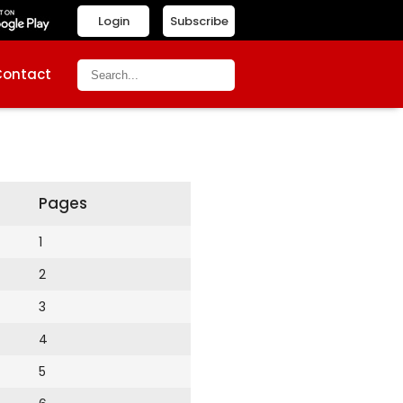
Login
Subscribe
Contact
Pages
1
2
3
4
5