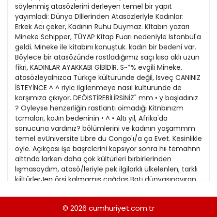
21
söylenmiş atasözlerini derleyen temel bir yapıt
13
Kitap Eki
1989
yayımladi: Dünya Dlllerinden Atasözlerlyle Kadınlar:
22
14
Erkek Acı çeker, Kadının Ruhu Duymaz. Kltabın yazarı
Özel Ekler
1988
Mineke Schipper, TÜYAP Kitap Fuarı nedeniyle Istanbul'a
23
15
geldi. Mineke ile kitabını konuştuk. kadın bir bedeni var.
Özel Okullar
1987
Böylece bir atasözünde rastladığımız saçı kısa aklı uzun
24
16
Sevgililer Günü
fikri, KADINLAR AYAKKABI GİBİDİR. S~*% evgili Mineke,
1986
25
atasözleyalnızca Türkçe kültüründe değil, Isveç CANINIZ
17
Siyaset Eki
1985
İSTEYİNCE ^ ^ riylc ilgilenmeye nasıl kültüründe de
26
18
karşımıza çıkıyor. DEÖISTİREBİLİRSİNİZ" mm • y başladınız
Sürdürülebilir yaşam
1984
? Öyleyse henzerliğin rastlantı oimadığı Kitnbınızm
27
19
Turizm Eki
tcmaları, kaJın bedeninin • ^ • Altı yıl, Afrika'da
1983
28
sonucuna vardınız? bölümlerini ve kadının yaşammm
20
Yerel Yönetimler
1982
temel evUniversite Libre du Congo'ı/a ça Evet. Kesinlikle
29
21
öyle. Açıkçası işe başrclcrini kapsıyor sonra hıı temahnn
1981
alttnda larken daha çok kültürleri birbirlerinden
30
22
lışmasaydım, atasö/leriyle pek ilgilarklı ülkelenlen, tarklı
1980
kiiltürlerJen örsi kalmamış çağdaş Batı dünyasınayıran,
23
farklılıkları vurgulayan varsayıma ncklcr var. Ncden bu
1979
yöntenii seçtiniz? dan herhangi bir kişi gibi, benim
24
© 2026
cumhuriyet.com.tr
1978
yaslanıyordum. Çalıştıkça, gerçeğin buna Farklı