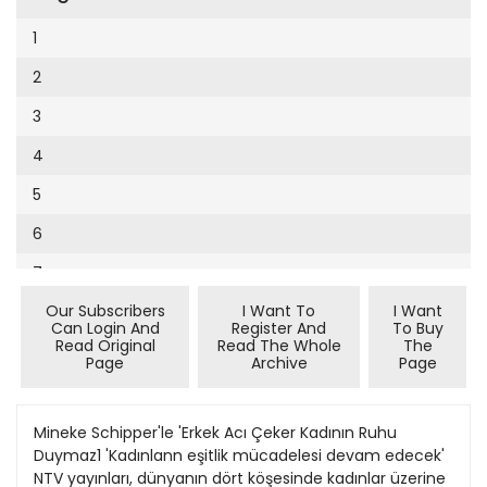
Cumhuriyet Sağlıklı Beslenme
2002
9
1
Cumhuriyet Sokak
2001
10
2
Cumhuriyet Spor
2000
11
3
Cumhuriyet Strateji
1999
12
4
Cumhuriyet Tarım
1998
13
5
Cumhuriyet Yılbaşı
1997
14
6
Çerçeve Eki
1996
15
7
Çocuk Kitap
1995
16
Our Subscribers
I Want To
I Want
8
Dergi Eki
1994
Can Login And
Register And
To Buy
17
Read Original
Read The Whole
The
9
Ekonomi Eki
Page
Archive
Page
1993
18
10
Eskişehir
1992
19
11
Mineke Schipper'le 'Erkek Acı Çeker Kadının Ruhu
Evleniyoruz
1991
Duymaz1 'Kadınlann eşitlik mücadelesi devam edecek'
20
12
Güney Dogu
NTV yayınları, dünyanın dört köşesinde kadınlar üzerine
1990