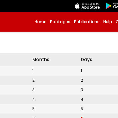
Home
Packages
Publications
Help
Months
Days
1
1
2
2
3
3
4
4
5
5