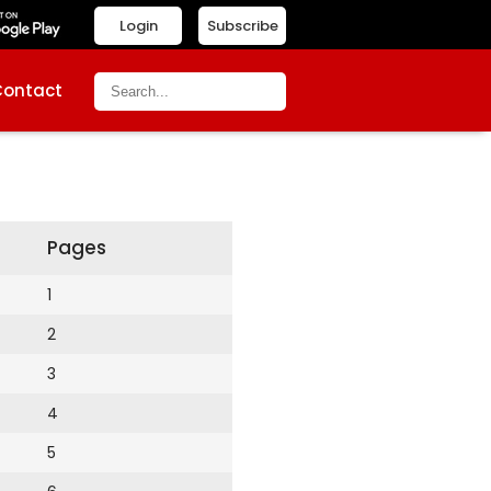
Login
Subscribe
Contact
Pages
1
2
3
4
5