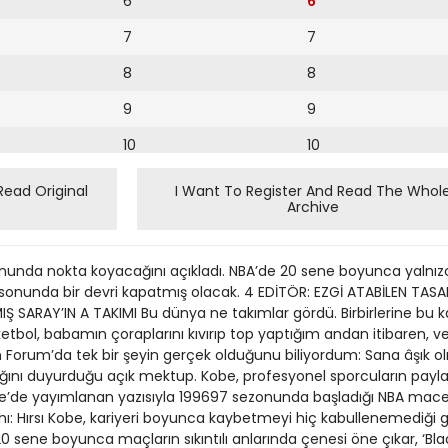
6
6
7
7
8
8
9
9
10
10
11
11
Read Original
I Want To Register And Read The Whol
Archive
12
12
13
nda nokta koyacağını açıkladı. NBA’de 20 sene boyunca yalnızca
14
onunda bir devri kapatmış olacak. 4 EDİTÖR: EZGİ ATABİLEN TASAR
IŞ SARAY’IN A TAKIMI Bu dünya ne takımlar gördü. Birbirlerine bu k
15
etbol, babamın çoraplarını kıvırıp top yaptığım andan itibaren, v
 Forum’da tek bir şeyin gerçek olduğunu biliyordum: Sana âşık o
16
ağını duyurduğu açık mektup. Kobe, profesyonel sporcuların pay
une’de yayımlanan yazısıyla 199697 sezonunda başladığı NBA ma
17
lahı: Hırsı Kobe, kariyeri boyunca kaybetmeyi hiç kabullenemediği 
18
 20 sene boyunca maçların sıkıntılı anlarında çenesi öne çıkar, 