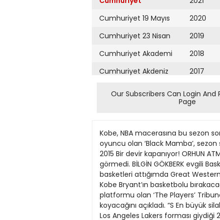
Cumhuriyet
2021
Cumhuriyet 19 Mayıs
2020
Cumhuriyet 23 Nisan
2019
Cumhuriyet Akademi
2018
Cumhuriyet Akdeniz
2017
Cumhuriyet Alışveriş
2016
Our Subscribers Can Login And 
Page
Cumhuriyet Almanya
2015
Cumhuriyet Anadolu
2014
Kobe, NBA macerasına bu sezon sonu
Cumhuriyet Ankara
2013
oyuncu olan ‘Black Mamba’, sezon s
2015 Bir devir kapanıyor! ORHUN ATM
Cumhuriyet Büyük
2012
görmedi. BİLGİN GÖKBERK evgili Bask
Taaruz
basketleri attığımda Great Western
2011
Kobe Bryant’ın basketbolu bırakac
Cumhuriyet
Cumartesi
platformu olan ‘The Players’ Trib
2010
koyacağını açıkladı. “S En büyük si
Cumhuriyet Çevre
2009
Los Angeles Lakers forması giydiği