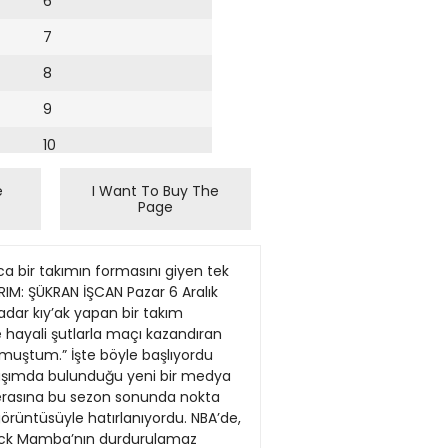
6
7
8
9
10
11
e
I Want To Buy The
Page
12
13
 bir takımın formasını giyen tek
14
IM: ŞÜKRAN İŞCAN Pazar 6 Aralık
adar kıy’ak yapan bir takım
15
e hayali şutlarla maçı kazandıran
lmuştum.” İşte böyle başlıyordu
16
laşımda bulunduğu yeni bir medya
cerasına bu sezon sonunda nokta
17
görüntüsüyle hatırlanıyordu. NBA’de,
18
‘Black Mamba’nın durdurulamaz