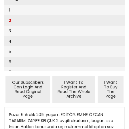
Cumhuriyet Sağlıklı Beslenme
2002
9
1
Cumhuriyet Sokak
2001
10
2
Cumhuriyet Spor
2000
11
3
Cumhuriyet Strateji
1999
12
4
Cumhuriyet Tarım
1998
13
5
Cumhuriyet Yılbaşı
1997
14
6
Çerçeve Eki
1996
15
7
Çocuk Kitap
1995
16
Our Subscribers
I Want To
I Want
8
Dergi Eki
1994
Can Login And
Register And
To Buy
17
Read Original
Read The Whole
The
9
Ekonomi Eki
Page
Archive
Page
1993
18
10
Eskişehir
1992
19
11
Pazar 6 Aralık 2015 yaşam EDİTÖR: EMİNE ÖZCAN
Evleniyoruz
1991
TASARIM: ZARİFE SELÇUK 2 evgili okurlarım, bugün size
20
12
Güney Dogu
İnsan Hakları konusunda üç mükemmel kitaptan söz
1990