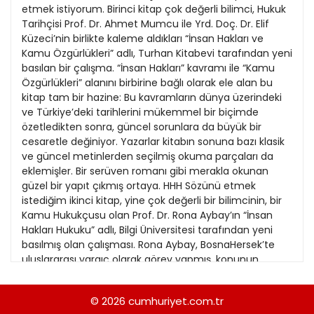
21
etmek istiyorum. Birinci kitap çok değerli bilimci, Hukuk
13
Kitap Eki
1989
Tarihçisi Prof. Dr. Ahmet Mumcu ile Yrd. Doç. Dr. Elif
22
14
Küzeci’nin birlikte kaleme aldıkları “İnsan Hakları ve
Özel Ekler
1988
Kamu Özgürlükleri” adlı, Turhan Kitabevi tarafından yeni
23
15
basılan bir çalışma. “İnsan Hakları” kavramı ile “Kamu
Özel Okullar
1987
Özgürlükleri” alanını birbirine bağlı olarak ele alan bu
24
16
Sevgililer Günü
kitap tam bir hazine: Bu kavramların dünya üzerindeki
1986
25
ve Türkiye’deki tarihlerini mükemmel bir biçimde
17
Siyaset Eki
1985
özetledikten sonra, güncel sorunlara da büyük bir
26
18
cesaretle değiniyor. Yazarlar kitabın sonuna bazı klasik
Sürdürülebilir yaşam
1984
ve güncel metinlerden seçilmiş okuma parçaları da
27
19
Turizm Eki
eklemişler. Bir serüven romanı gibi merakla okunan
1983
28
güzel bir yapıt çıkmış ortaya. HHH Sözünü etmek
20
Yerel Yönetimler
1982
istediğim ikinci kitap, yine çok değerli bir bilimcinin, bir
29
21
Kamu Hukukçusu olan Prof. Dr. Rona Aybay’ın “İnsan
1981
Hakları Hukuku” adlı, Bilgi Üniversitesi tarafından yeni
30
22
basılmış olan çalışması. Rona Aybay, BosnaHersek’te
1980
uluslararası yargıç olarak görev yapmış, konunun
31
23
uzmanı olan bir öğretim üyesi. Konuyu tarihsel
1979
perspektif içinde ele alıyor ve günümüzdeki İnsan
24
© 2026
cumhuriyet.com.tr
1978
Hakları Hukuku’nu, İnsan hakları ve kamu düzeni S