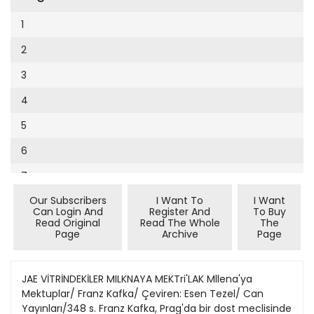
Cumhuriyet Sağlıklı Beslenme
2002
9
1
Cumhuriyet Sokak
2001
10
2
Cumhuriyet Spor
2000
11
3
Cumhuriyet Strateji
1999
12
4
Cumhuriyet Tarım
1998
13
5
Cumhuriyet Yılbaşı
1997
14
6
Çerçeve Eki
1996
15
7
Çocuk Kitap
1995
16
Our Subscribers
I Want To
I Want
8
Dergi Eki
1994
Can Login And
Register And
To Buy
17
Read Original
Read The Whole
The
9
Ekonomi Eki
Page
Archive
Page
1993
18
10
Eskişehir
1992
19
11
JAE VİTRİNDEKİLER MILKNAYA MEKTri'LAK Mllena'ya
Evleniyoruz
1991
Mektuplar/ Franz Kafka/ Çeviren: Esen Tezel/ Can
20
12
Güney Dogu
Yayınları/348 s. Franz Kafka, Prag'da bir dost meclisinde
1990