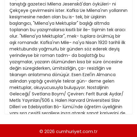
21
tanıştığı gazeteci Milena Jesenskâ'dan öyküleri- ni
13
Kitap Eki
1989
Çekçeye çevirmesini ister. Kafka Ue Milena'nın yollarının
22
14
kesişmesine neden olan bu is- tek, bir üişkinin
Özel Ekler
1988
başlangıcı, "Milena'ya Mektuplar" başlığı altmda
23
15
toplanan bu yazışmalarsa kısıtlı bir ile- tişimin tek aracı
Özel Okullar
1987
olur. "Milena'ya Mektuplar", mek- tuplara örülmüş bir
24
16
Sevgililer Günü
aşk romanıdır. Kafka'nın Mile- na'ya Nisan 1920 tarihli ilk
1986
25
mektubunda yağmurlu bir günden söz ederek deyiş
17
Siyaset Eki
1985
yerindeyse bir roman tadm- da başlattığı bu
26
18
yazışmalar, yazarın ölümünden kısa bir süre öncesine
Sürdürülebilir yaşam
1984
değin süregiderken, ümitsizliğin, ça- resizliğin ve
27
19
Turizm Eki
tıkanışın anlatımına dönüşür. Esen Ezel'in Almanca
1983
28
aslından yaptığı çeviriyle tekrar gün- deme gelen
20
Yerel Yönetimler
1982
mektuplar, okuyucusuyla buluşuyor. Nostaljinin
29
21
Geleceği/ Svetlana Boym/ Çeviren: Ferlt Burak Aydar/
1981
Metls Yayınları/506 s. Halen Harvard Üniversitesi Slav
30
22
Dilleri ve Edebiyatları Bö- lümü'nde öğretim üyeliğinin
1980
yanı sıra çeşitli sergilere inıza atarak sanat kariyerini de
31
23
sür- düren Svetlana Boym, nostalji- yi badireler
1979
atlatmış St. Petersburg, Moskova ve Ber- lin gibi
24
© 2026
cumhuriyet.com.tr
1978
kentlerin tarihsel coğrafyasında ve de Nabo- kov,