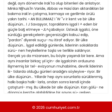
21
değil, aynı dönemde Irak'ta olup bitenleri de anlatıyor.
13
Kitap Eki
1989
Minka Nljhuis'ln Varide, Abbas ve Haia'dan aktardıkları bir
22
14
bakıma irak'ın çatışma, karmaşa ve gerilimle örülü
Özel Ekler
1988
yakın tarihi. • AN BULUNMAZ I 'W "v ir kent ve bir ülke
23
15
düşünün... I J Savaşıyor, topraklannı işgal I ^ eden bir
Özel Okullar
1987
güçle ba§ etmeye -JL^çabalıyor. Üsteük işgalci, öne
24
16
Sevgililer Günü
sürdüğü gerekçelerin geçersizüğini kabuJ edip,
1986
25
"pardon" diyerek suçu- nu itiraf ediyor. Bir ülke
17
Siyaset Eki
1985
düşünün... İşgal edildiği günlerde, liderinin sokaklarda
26
18
sürü- nen heykellerine taşla ve terlikle saldınyor.
Sürdürülebilir yaşam
1984
Gerçek ya da mizansen, bu böyle yaşandı bir kere. Ama
27
19
Turizm Eki
aynı insanlar birkaç yıl için- de işgalcinin ordusuna
1983
28
ilişmemiş bir tel- evizyonun muhabirine, devrik liderinin
20
Yerel Yönetimler
1982
ik- tidarda olduğu günleri aradığını söyleyive- riyor. Bir
29
21
ülke düşünün... Yıllardır hep aynı sorunlarla sürüklenmiş,
1981
halkı başka halk- larla, ondan sonra kendi içinde
30
22
çatıştunl- mış. Bu ülkede bir aile düşünün. Kan gölü- ne
1980
dönmüş kentte alabildiğine bir savaş sü- rerken
31
23
yaşamaya çalışıyor, savaşa kendi ~\- penceresinden
1979
bakıyor. Bağdat'ta bir aile; Varide, Abbas ve Hala yaşıyor
24
© 2026
cumhuriyet.com.tr
1978
ve anlatıyor, Minka Nijhuis satırlara döküyor. HANGİSİ