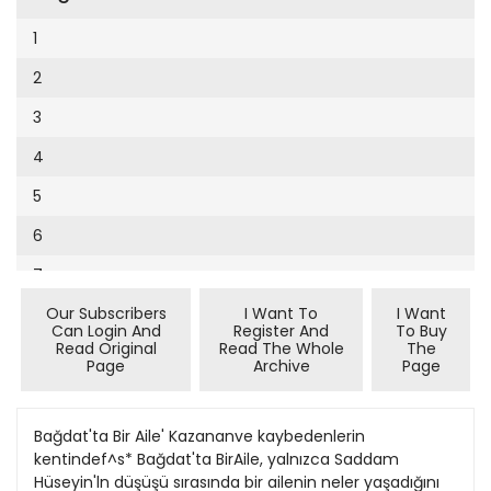
Cumhuriyet Sağlıklı Beslenme
2002
9
1
Cumhuriyet Sokak
2001
10
2
Cumhuriyet Spor
2000
11
3
Cumhuriyet Strateji
1999
12
4
Cumhuriyet Tarım
1998
13
5
Cumhuriyet Yılbaşı
1997
14
6
Çerçeve Eki
1996
15
7
Çocuk Kitap
1995
16
Our Subscribers
I Want To
I Want
8
Dergi Eki
1994
Can Login And
Register And
To Buy
17
Read Original
Read The Whole
The
9
Ekonomi Eki
Page
Archive
Page
1993
18
10
Eskişehir
1992
19
11
Bağdat'ta Bir Aile' Kazananve kaybedenlerin
Evleniyoruz
1991
kentindef^s* Bağdat'ta BirAile, yalnızca Saddam
20
12
Güney Dogu
Hüseyin'ln düşüşü sırasında bir ailenin neler yaşadığını
1990