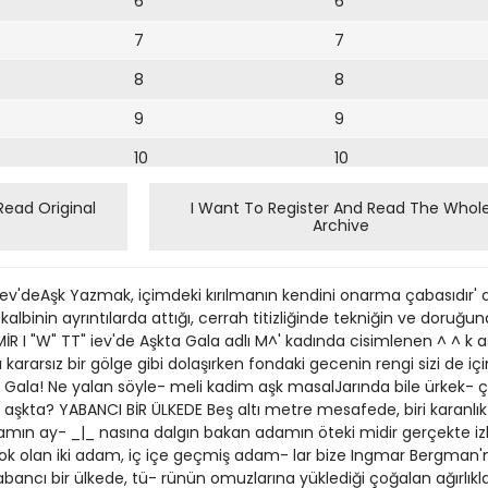
6
6
7
7
8
8
9
9
10
10
11
11
Read Original
I Want To Register And Read The Whol
Archive
12
12
13
Kiev'deAşk Yazmak, içimdeki kırılmanın kendini onarma çabasıdır'
14
kalbinin ayrıntılarda attığı, cerrah titizliğinde tekniğin ve doruğu
I "W" TT" iev'de Aşkta Gala adlı M^' kadında cisimlenen ^ ^ k aşk 
15
ararsız bir gölge gibi dolaşırken fondaki gecenin rengi sizi de iç
n Gala! Ne yalan söyle- meli kadim aşk masalJarında bile ürkek- 
16
 aşkta? YABANCI BİR ÜLKEDE Beş altı metre mesafede, biri karanlık diğe
amın ay- _|_ nasına dalgın bakan adamın öteki midir gerçekte izl
17
ir yok olan iki adam, iç içe geçmiş adam- lar bize Ingmar Bergman'
18
Yabancı bir ülkede, tü- rünün omuzlarına yüklediği çoğalan ağırlıkl