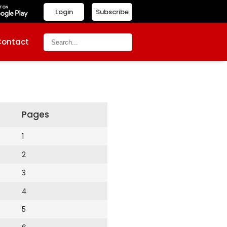
Login
Subscribe
Contact
Pages
1
2
3
4
5