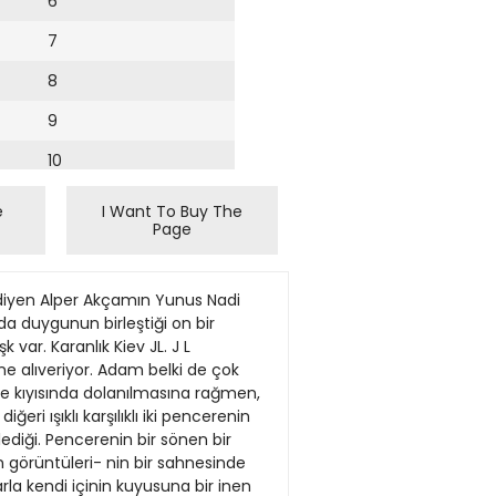
6
7
8
9
10
11
e
I Want To Buy The
Page
12
13
 diyen Alper Akçamın Yunus Nadi
14
nda duygunun birleştiği on bir
var. Karanlık Kiev JL. J L
15
ine alıveriyor. Adam belki de çok
çe kıyısında dolanılmasına rağmen,
16
ri ışıklı karşılıklı iki pencerenin
ediği. Pencerenin bir sönen bir
17
n görüntüleri- nin bir sahnesinde
18
arla kendi içinin kuyusuna bir inen