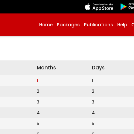
Home
Packages
Publications
Help
Months
Days
1
1
2
2
3
3
4
4
5
5