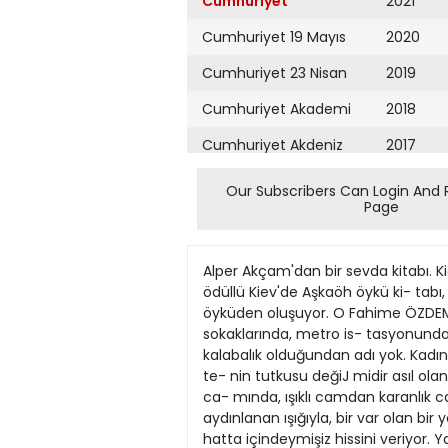
Cumhuriyet
2021
Cumhuriyet 19 Mayıs
2020
Cumhuriyet 23 Nisan
2019
Cumhuriyet Akademi
2018
Cumhuriyet Akdeniz
2017
Cumhuriyet Alışveriş
2016
Our Subscribers Can Login And 
Page
Cumhuriyet Almanya
2015
Cumhuriyet Anadolu
2014
Alper Akçam'dan bir sevda kitabı. 
Cumhuriyet Ankara
2013
ödüllü Kiev'de Aşkaöh öykü ki- tabı, 
öyküden oluşuyor. O Fahime ÖZDEMİR 
Cumhuriyet Büyük
2012
sokaklarında, metro is- tasyonunda k
Taaruz
kalabalık olduğundan adı yok. Kadı
2011
te- nin tutkusu değiJ midir asıl olan
Cumhuriyet
Cumartesi
ca- mında, ışıklı camdan karanlık c
2010
aydınlanan ışığıyla, bir var olan b
Cumhuriyet Çevre
2009
hatta içindeymişiz hissini veriyor. 