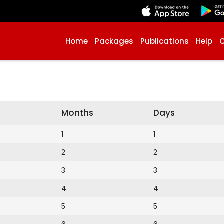
Home
Packages
Publications
Help
Months
Days
1
1
2
2
3
3
4
4
5
5