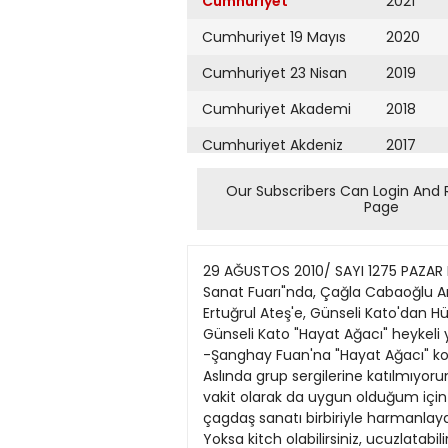
Cumhuriyet
2021
Cumhuriyet 19 Mayıs
2020
Cumhuriyet 23 Nisan
2019
Cumhuriyet Akademi
2018
Cumhuriyet Akdeniz
2017
Cumhuriyet Alışveriş
2016
Our Subscribers Can Login And 
Page
Cumhuriyet Almanya
2015
Cumhuriyet Anadolu
2014
29 AĞUSTOS 2010/ SAYI 1275 PAZAR Kato'nun yüzleriGÜLBİN ÖZBEY Şanghay'da 9-12 Eylül arasında yapılacak "Shanghai Contemporary Sanat Fuarı"nda, Çağla Cabaoğlu Art Gallery'nin eserleri, "en iyi galeriler" bölümünde sanatseverlerle buluşacak. Bedri Baykam'dan Ertuğrul Ateş'e, Günseli Kato'dan Hüsametlin Koçan'a, Konıeflen Lolita Asil'e her yaştan 16 ressamın 117 eserle katılacağı sergi için Günseli Kato "Hayat Ağacı" heykeli yaptı. 30 bin kişinin izlemesi beklenen fuarda sergilenecek "Hayat Ağacı"nı sanatçısıyla konuştuk. -Şanghay Fuan'na "Hayat Ağacı" konseptli eserinizle katılıyorsunuz. Slzi aslında gaıp çalışmalannda görmeyiz, nasıl karar verdiniz? -Aslında grup sergilerine katılmıyorum. Tek başına çalışmayı seven biriyim. Bu projeye Çağla Cabaoğlu'nun ısrarı üzerine, yaz aylarında vakit olarak da uygun olduğum için evet dedim. İyi ki de yapmışım. Çok zevk aldım. Ben gelenekten gelen bir sanatçıyım. Gelenek ve çagdaş sanatı birbiriyle harmanlayan biriyim. Bu enteresan bir tat. Kolay bir şey değil. Bunun için çok incelemek lazım, vizyon lazım. Yoksa kitch olabilirsiniz, ucuzlatabilirsiniz. Ben saray ressamıyım. Bunu ucuzlatmamak gerekiyor. Bu tasarım gerçekten hem gelenek, hem çagdaş, hem anlam yüklü, vizyonu olan bir tasarım oldu. Ressam Günseli Kato, 12 Eylül'de düzenlenecek Şanghay Fuan'na 16 ressamla birlikte katılıyor. "Hayat Ağacı" konseptli çalışmasıyla Kato yine ilginç bir işe imza atıyor. Ağacın üzerindeki her yüz onu anlatıyor. - Epey de büyük... - iki metreye 50 santim boyutunda bir hayat ağacı. - Hayat ağacı fikri nereden çıktı? - Aslında Çağla Cabaoğlu'nun fikriydi. Doğu'ya gittiğimiz için bu konsepti istedi. Ama zannetmeyin ki, bütün sanatçılar bununla ilgili resim götürüyor. Hayat ağacı, Doğu'da anlam yüklenmiş olan soyut bir kavram aslında. Bizde de bu Şamanizm'den beri süregelen bir gelenek. - Nedir anlamı? - Öldükten sonra öbür dünyayla iletişimini anlatıyor. Her insanın bir hayat ağacı, bir soyu vardır. Ben biraz Şaman kültüründen yola çıktım. Eserimin adını da "Göğün direği kutsal sütun" koydum. -Slzyaptığınız bütün işleri kendlnizle bütünleştiriyorsunuz. Mutlaka bir performans ekliyorsunuz. Buradaki performans nedir? - Bu eserimi de kendimle buluşturdum. Masklar benim yüzüm. Sanata elverişli bir suratım var. Yüzümle oynamak da bana haz veriyor. Performanslarımda mutlaka yüzümle oynuyorum. Makyaj, saç, renk, hepsi performansıma eşlik ediyor. Yine yüzümle bir şey yapayım istedim. - Adım adım anlatır mısınız? Yüzümün kalıbını çıkardım. Bir insanın binbirtane yüz hali var. iki yüz parça suratın kalıbını aldırdım. - Peki hepsi farklı mı birbirinden? - Hayır aslında tek kalıp alındı. Ama monte ediliş şekli
Cumhuriyet Ankara
2013
Cumhuriyet Büyük
2012
Taaruz
2011
Cumhuriyet
Cumartesi
2010
Cumhuriyet Çevre
2009