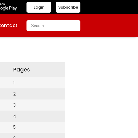
Login
Subscribe
Contact
Pages
1
2
3
4
5