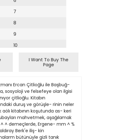
6
7
8
9
10
11
e
I Want To Buy The
Page
12
13
uzmanı Ercan Çitlioğlu ile Başbuğ-
14
 sosyoloji ve felsefeye olan ilgisi
yor çitlioğlu. Kitabın
15
ındaki duruş ve görüşle- rinin neler
 aölı kitabının koşutunda as- keri
16
 subayları mahvetmek, aşağılamak
iği ^ ^ demeçlerde, Ergene- mm ^ %
17
ıray Berk'e iliş- kin
18
alarm bütünüyle gizli tanık