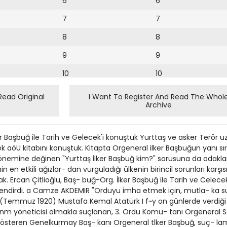
6
6
7
7
8
8
9
9
10
10
11
11
Read Original
I Want To Register And Read The Whol
Archive
12
12
13
ker Başbuğ ile Tarih ve Gelecek'i konuştuk Yurttaş ve asker Terör 
14
k aöU kitabını konuştuk. Kitapta Orgeneral ilker Başbuğun yanı sıra,
 önemine değinen "Yurttaş İlker Başbuğ kim?" sorusuna da odaklanı
15
n etkili ağızlar- dan vurguladığı ülkenin birincil sorunları karşıs
. Ercan Çitlioğlu, Baş- buğ-Org. İlker Başbuğ ile Tarih ve Celecek
16
rlendirdi. a Camze AKDEMIR "Orduyu imha etmek için, mutla- ka
r." (Temmuz 1920) Mustafa Kemal Atatürk I f~y on günlerde verd
17
nm yöneticisi olmakla suçlanan, 3. Ordu Komu- tanı Orgeneral Sald
18
österen Genelkurmay Baş- kanı Orgeneral tlker Başbuğ, suç- lam