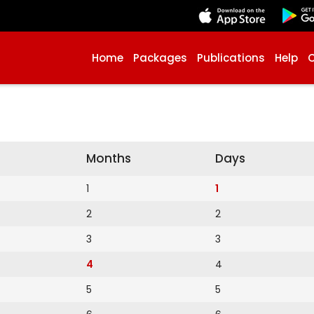
Home
Packages
Publications
Help
Months
Days
1
1
2
2
3
3
4
4
5
5