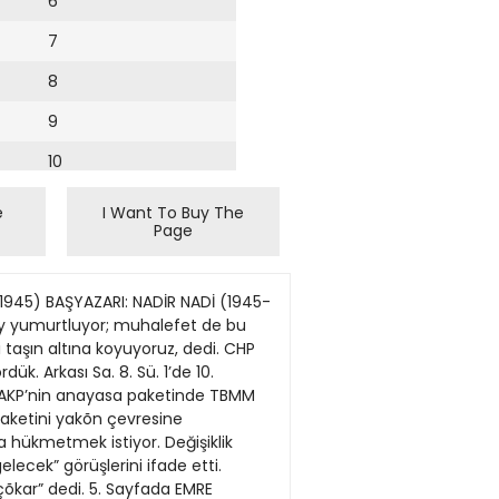
6
7
8
9
10
11
e
I Want To Buy The
Page
12
13
-1945) BAŞYAZARI: NADİR NADİ (1945-
14
ey yumurtluyor; muhalefet de bu
i taşın altına koyuyoruz, dedi. CHP
15
dük. Arkası Sa. 8. Sü. 1’de 10.
i AKP’nin anayasa paketinde TBMM
16
 paketini yakõn çevresine
 hükmetmek istiyor. Değişiklik
17
ecek” görüşlerini ifade etti.
18
õkar” dedi. 5. Sayfada EMRE