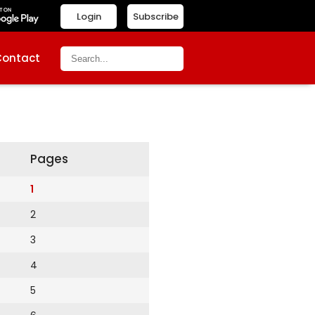
Login
Subscribe
Contact
Pages
1
2
3
4
5