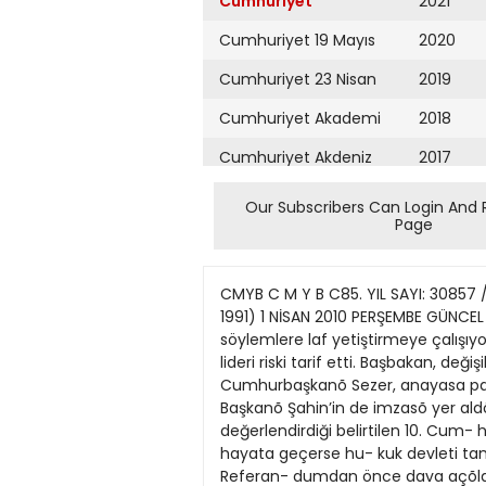
Cumhuriyet
2021
Cumhuriyet 19 Mayıs
2020
Cumhuriyet 23 Nisan
2019
Cumhuriyet Akademi
2018
Cumhuriyet Akdeniz
2017
Cumhuriyet Alışveriş
2016
Our Subscribers Can Login And 
Page
Cumhuriyet Almanya
2015
Cumhuriyet Anadolu
2014
CMYB C M Y B C85. YIL SAYI: 30857 
Cumhuriyet Ankara
2013
1991) 1 NİSAN 2010 PERŞEMBE GÜNCE
söylemlere laf yetiştirmeye çalışıyor
Cumhuriyet Büyük
2012
lideri riski tarif etti. Başbakan, deği
Taaruz
Cumhurbaşkanõ Sezer, anayasa pake
2011
Başkanõ Şahin’in de imzasõ yer aldõ 
Cumhuriyet
Cumartesi
değerlendirdiği belirtilen 10. Cum
2010
hayata geçerse hu- kuk devleti tama
Cumhuriyet Çevre
2009
Referan- dumdan önce dava açõlama