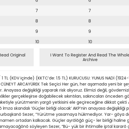
6
6
7
7
8
8
9
9
10
10
11
11
Read Original
I Want To Register And Read The Whol
Archive
12
12
13
/ 1 TL (KDV içinde) (KKTC’de: 1.5 TL) KURUCUSU: YUNUS NADİ (1924
14
L CÜNEYT ARCAYÜREK Tek Seçici Her gün, her aşamada yeni bir ş
. Anayasa değişikliği yaparak risk alıyoruz. Elimizi değil, gövdemiz
15
şiklikler gerçekleşirse doğabilecek sıkıntıları, sakıncaları önceden gör
tiyle yürütmenin yargõ yetkisini ele geçireceğine dikkat çekt
16
İmza skandalı ‘Güçler birliği olacak’ AKP’nin anayasa değişikliği
- hurbaşkanõ Sezer, “Yürütme yasamaya hükmediyor. Yar- gõya da
17
men ortadan kalkacak. Güçler ayrõlõğõ güç- ler birliği haline gel
18
yacağõnõ söyleyen Sezer, “Bü- yük bir ihtimalle iptal kararõ ç