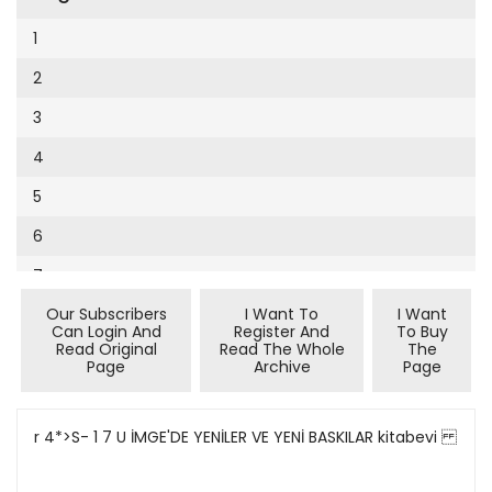
Cumhuriyet Sağlıklı Beslenme
2002
9
1
Cumhuriyet Sokak
2001
10
2
Cumhuriyet Spor
2000
11
3
Cumhuriyet Strateji
1999
12
4
Cumhuriyet Tarım
1998
13
5
Cumhuriyet Yılbaşı
1997
14
6
Çerçeve Eki
1996
15
7
Çocuk Kitap
1995
16
Our Subscribers
I Want To
I Want
8
Dergi Eki
1994
Can Login And
Register And
To Buy
17
Read Original
Read The Whole
The
9
Ekonomi Eki
Page
Archive
Page
1993
18
10
Eskişehir
1992
19
11
r 4*>S- 1 7 U İMGE'DE YENİLER VE YENİ BASKILAR kitabevi
Evleniyoruz
1991
20
12
Güney Dogu
1990