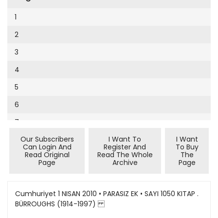
Cumhuriyet Sağlıklı Beslenme
2002
9
1
Cumhuriyet Sokak
2001
10
2
Cumhuriyet Spor
2000
11
3
Cumhuriyet Strateji
1999
12
4
Cumhuriyet Tarım
1998
13
5
Cumhuriyet Yılbaşı
1997
14
6
Çerçeve Eki
1996
15
7
Çocuk Kitap
1995
16
Our Subscribers
I Want To
I Want
8
Dergi Eki
1994
Can Login And
Register And
To Buy
17
Read Original
Read The Whole
The
9
Ekonomi Eki
Page
Archive
Page
1993
18
10
Eskişehir
1992
19
11
Cumhuriyet 1 NISAN 2010 • PARASIZ EK • SAYI 1050 KITAP .
Evleniyoruz
1991
BÜRROUGHS (1914-1997)
20
12
Güney Dogu
1990