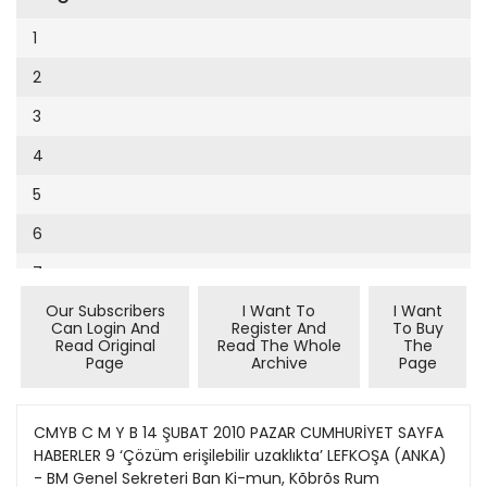
Cumhuriyet Sağlıklı Beslenme
2002
9
1
Cumhuriyet Sokak
2001
10
2
Cumhuriyet Spor
2000
11
3
Cumhuriyet Strateji
1999
12
4
Cumhuriyet Tarım
1998
13
5
Cumhuriyet Yılbaşı
1997
14
6
Çerçeve Eki
1996
15
7
Çocuk Kitap
1995
16
Our Subscribers
I Want To
I Want
8
Dergi Eki
1994
Can Login And
Register And
To Buy
17
Read Original
Read The Whole
The
9
Ekonomi Eki
Page
Archive
Page
1993
18
10
Eskişehir
1992
19
11
CMYB C M Y B 14 ŞUBAT 2010 PAZAR CUMHURİYET SAYFA
Evleniyoruz
1991
HABERLER 9 ‘Çözüm erişilebilir uzaklıkta’ LEFKOŞA (ANKA)
20
12
Güney Dogu
- BM Genel Sekreteri Ban Ki-mun, Kõbrõs Rum
1990