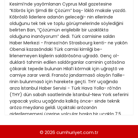
21
Kesimi’nde yayõmlanan Cyprus Mail gazetesine
13
Kitap Eki
1989
“Kõbrõs İçin Şimdi Bir Çözüm” baş- lõklõ makale yazdõ.
22
14
Kõbrõslõ liderlere adanõn geleceği- nin ellerinde
Özel Ekler
1988
olduğunu tek tek ve toplu görüşmelerinde söylediğini
23
15
belirten Ban, “Çözümün erişilebilir bir uzaklõkta
Özel Okullar
1987
olduğuna inanõyorum” dedi. Türk camisine saldırı
24
16
Sevgililer Günü
Haber Merkezi - Fransa’nõn Strasbourg kenti- ne yakõn
1986
25
Obenai kazasõndaki Türk camisi kimliği be-
17
Siyaset Eki
1985
lirlenemeyen kişilerin saldõrõsõna uğradõ. Genç ol-
26
18
duklarõ tahmin edilen saldõrganlar caminin çatõsõna
Sürdürülebilir yaşam
1984
çõkarak tepede bulunan Hilal’i kõrmak için uğraştõ ve
27
19
Turizm Eki
camiye zarar verdi. Fransõz jandarmasõ olayõn faille-
1983
28
rinin bulunmasõ için harekete geçti. THY uçağında
20
Yerel Yönetimler
1982
arıza İstanbul Haber Servisi - Türk Hava Yolla- rõ’nõn
21
(THY) dün sabah saatlerinde İstanbul-New York seferini
1981
yapacak yolcu uçağõnda kalkõş önce- sinde teknik
22
arõza meydana geldi. Uçaktaki arõzanõn
1980
giderilememesi üzerine yolcular başka bir uçakla 7.5
23
saat gecikmeli olarak New York’a gitti. Uçak, arõza- nõn
1979
giderilmesi için bakõma alõndõ. Profesör, üç
24
© 2026
cumhuriyet.com.tr
1978
meslektaşını öldürdü Dış Haberler Servisi - ABD’nin