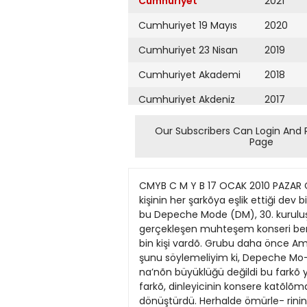
Cumhuriyet
2021
Cumhuriyet 19 Mayıs
2020
Cumhuriyet 23 Nisan
2019
Cumhuriyet Akademi
2018
Cumhuriyet Akdeniz
2017
Cumhuriyet Alışveriş
2016
Our Subscribers Can Login And 
Page
Cumhuriyet Almanya
2015
Cumhuriyet Anadolu
2014
CMYB C M Y B 17 OCAK 2010 PAZAR CUMHURİYET SAYFA KÜLTÜR 21kultur@cumhuriyet.com.tr Depeche Mode’un Berlin konseri, 18 bin kişinin her şarkõya eşlik ettiği dev bir partiye dönüştü Neeskiyor,nedeyaşlanõyor ZÜLAL KALKANDELEN BERLİN - New Wave’in efsane gru- bu Depeche Mode (DM), 30. kuruluş yõldönümünü kutladõğõ 2010 yõlõnda ilk konserini Berlin’de verdi. Önceki hafta sonu O2 Arena’da gerçekleşen muhteşem konseri ben de yerinde izle- dim. Tamamen dolu olan salonda, yet- kililerden öğrendiğime göre, o akşam 18 bin kişi vardõ. Grubu daha önce Amerika’da ve İs- tanbul’da canlõ dinleme olanağõ bul- muştum. Ancak bu son konserden son- ra şunu söylemeliyim ki, Depeche Mo- de’u Berlin’de görmek, kesinlikle bam- başka bir deneyim! Son teknolojiyle donatõlan O2 Are- na’nõn büyüklüğü değildi bu farkõ ya- ratan; çünkü daha önce New York’ta da Madison Square Garden konserine git- miştim. Berlin’in farkõ, dinleyicinin konsere katõlõmdaki coşkusuydu. O coşku, konseri, 18 bin kişinin her şarkõya hep birlikte eşlik ettiği dev bir partiye dönüştürdü. Herhalde ömürle- rinin 30 yõlõnõ sahnede geçiren müzis- yenler için bundan daha güzel bir kut- lama olamazdõ. SADIK HAYRANLAR -5 derecedeki dondurucu soğukta ev- lerinden çõkõp konsere gelenler, yalnõzca Almanlar değildi. Berlin, önceki hafta sonu, Avrupa’nõn çeşitli ülkelerinden ge- len DM hayranlarõyla doluydu. Bilenler bilir; çok sadõk bir hayran kit- lesi vardõr Depeche Mode’un. Konser- den önceki gün, fan kulüplerinin Fritz Club’da düzenlediği partiye katõldõ- ğõmda, buna bir kez daha tanõk oldum. Özellikle Dave Gahan’õ hem gö- rüntüsüyle hem de sahnedeki danslarõyla taklit etmeye çalõşanlar çoğunluktaydõ. Hep birlikte şarkõlar söylendi, duvardaki dev ekrandan grubun videolarõ izlendi, dans edildi. Artõk herkes asõl şova ha- zõrdõ! Dave Gahan, Martin Gore ve An- drew Fletcher, sahne arkasõna birlikte geldiler, herkese tek tek merhaba deyip el sõkõştõlar. Anõ fotoğraflarõ çekildi ve sonra konsere geçildi. 30 YILDIR AYNI CANLILIK Biz sahne arkasõndayken konserin açõlõşõnõ yapan Nietzer Ebb perfor- mansõna başlamõştõ. İngiliz endüstriyel dans grubunu ilk kez konserde izledim. Çok başarõlõ bir performans gerçekleş- tirdiler. Depeche Mode’un ise, dünyanõn en iyi konser gruplarõndan biri olduğuna hiç kuşku yok. Berlin konseri de, grubun 30 yõl önceki kadar canlõ ve güçlü olduğunu bir kez daha kanõtladõ. İnanõlmaz ama, ne Martin Gore’un yazdõğõ şarkõlar es- kiyor, ne de Dave’in o müthiş sesi yaş- lanõyor... Grup, “Sounds of the Universe” adlõ 12. stüdyo çalõşmasõ için çõktõğõ tur- neyi sürdürdüğü için, şarkõ listesini de bu albümle eskilerin bir karmasõnõ ya- parak oluşturmuş. Berlin konserinin açõlõşõnõ yapan şarkõ, son albümden “In Chains”di. Arkas
Cumhuriyet Ankara
2013
Cumhuriyet Büyük
2012
Taaruz
2011
Cumhuriyet
Cumartesi
2010
Cumhuriyet Çevre
2009