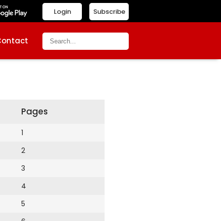
Login
Subscribe
Contact
Pages
1
2
3
4
5