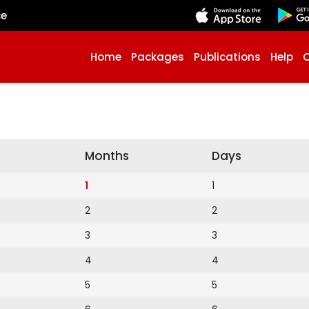
çe
Home
Packages
Publications
Help
Months
Days
1
1
2
2
3
3
4
4
5
5