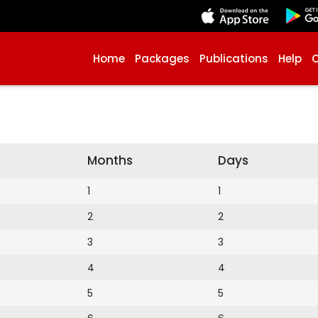
Home
Packages
Publications
Help
Months
Days
1
1
2
2
3
3
4
4
5
5