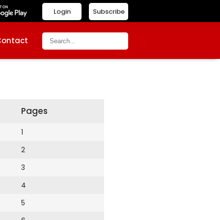
Login
Subscribe
Contact
Pages
1
2
3
4
5