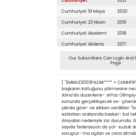
Cumhuriyet
2021
Cumhuriyet 19 Mayıs
2020
Cumhuriyet 23 Nisan
2019
Cumhuriyet Akademi
2018
Cumhuriyet Akdeniz
2017
Cumhuriyet Alışveriş
2016
Our Subscribers Can Login And 
Page
Cumhuriyet Almanya
2015
Cumhuriyet Anadolu
2014
[ "EMMUZ2003PAZAR**** + CUMHI'RİYET SAYFA SPOR spor@cumhuriyet.com.tr 19 Himpiyat Oyunları sonrası yapılacak seçimler birçok başkanın koltuğunu yitirmesine neden olacak Federasyonlarda2004 korkusuURFKIZ1IAAHN Fderasyonlan 2004 korkusu sar- l ı . 1 ay sonra Atina'da düzenlene- :elYaz Olimpiyat Oyunlan'nda de- r&cye girememe endişesi ile burun butna gelen federasyon başkanlan a>T yılın sonunda gerçekleşecek se- çinerde de koltuklannı yitirme tela- şı NLşıyorlar. Erçok federasyon başkanı ve yö- n e t n kurulunun 2001 yılında göre- ve elirken verdiklen "başan" - "att- yap hamksT sözünüyenne getireme- nmei 45' e yakın branşta değişim riiz- gâıan estirırken aralannda basket- bol tekvando, bisiklet ve sualtı olmak • Tekvando, bisiklet, basketbol ve sualtı federasyonları yolsuzluk dosyaları nedeniyle zor durumda. Güreş, cimnastik, okçuluk, atletizmde camia içinden yeni isimler başkanlık için kolları sıvadı. ûzere çok sayıda federasyon da yol- suzluk dosyalannın altından kalkma- ya çahşıyor. Gençlik Spor Genel Müdürü Meb- met Atalay'ın, haklannda soruştur- ma açılan ve ceza almalan söz konu- su olan federasyon başkanlanna ye- niden aday olmamalan yolunda me- saj gönderdiği ögrenildi. 2001 seçimlennde dünya ve Avru- pa şampiyonalannda 'başan sözû ve- ren' ancak hüsrana uğrayan Güreş Federasyonu, 2004'teki seçimlerde en büyük çekişmenin yaşanacağı branş. Başkan Osman ŞansaL "Başa- nh oJdum" dese de camia içinden y e- ru adaylann 2004'ü beklediği öğre- nildı. Yüzme ve Sutopu Federasyo- nu'nda ise Haluk Toygarü nm göre- vi bırakmak istemesı yenı adaylann önünü açıyor. Yıllardır Cimnastik Fe- derasyonu BaşkanlıgYnı yapan Ati- la Örscl"in eski heyecanını yitirmesı, Okçuluk Federasyonu Başkanı Uğur Erdener'uı yurtdışı çalışmalanna agır- lık venp ülke içindekı organizasyon- lan 2. plana bırakması, vücut geliş- tirmede Eryetiş Kurtaral'uı sporcu- larlaters düşmesi, atletizmde de Meh- met Vurdadön" ün alt kulüplerin ka- panmasına engel olamaması bu branş- larda da yeni adaylann çıkmasına ne- den olacak. Federasyonbaşkanlan ıse 2001 se- çimlerinde göreve gelirken verdikle- n sözlerin büyük çoğunluğunı mad- di olanaksızlıklar ve ülkedeki ekono- mik kriz nedeniyle yerine getireme- diklerini savunuyorlar. AŞKANLAR NE DEDİ? özler Armstrong y da ATÎLLA ÖRSEL (Cımnas- tik Federasyonu Başkanı): Şu anda bir şey söylemek için çok er- ken. Seçim öncesinde genel kuru- lumuztopla- nır ve kimın adav olaca- örsel: Hedefe adım adım ilerliyoruz. Olimpiyat istiyoruz. Bisiklet dünyasının en prestijli yanşı olan ve bu yd 100'sü yapılan Fransa Bisiklet Tunı'nda (Tour de Francej 2303 km.'lik Lyon - Morzine etabuu, Fransa'dan Rkhard Mrenque kazandı ve genel klasmanda (ferdi) il
Cumhuriyet Ankara
2013
Cumhuriyet Büyük
2012
Taaruz
2011
Cumhuriyet
Cumartesi
2010
Cumhuriyet Çevre
2009