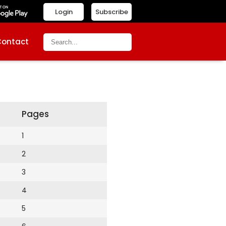
Login
Subscribe
Contact
Pages
1
2
3
4
5