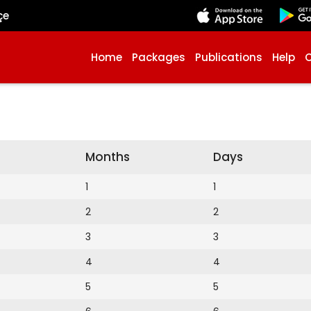
çe
Home
Packages
Publications
Help
Months
Days
1
1
2
2
3
3
4
4
5
5