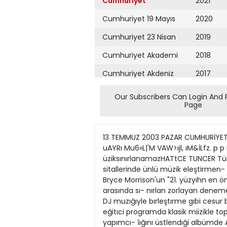
Cumhuriyet
2021
Cumhuriyet 19 Mayıs
2020
Cumhuriyet 23 Nisan
2019
Cumhuriyet Akademi
2018
Cumhuriyet Akdeniz
2017
Cumhuriyet Alışveriş
2016
Our Subscribers Can Login And 
Page
Cumhuriyet Almanya
2015
Cumhuriyet Anadolu
2014
13 TEMMUZ 2003 PAZAR CUMHURİYET SAYFA MUZİK .. ABDÜLCANBAZ PETROL SAVAŞLARI TURHAN SELÇUK UM fjû^.OOO HA7TA TÜFIK v£ 31.000 uAYRı Mu6»L|'M VAW>ıjl, ıM&İLfz. p p E VE OtAPAK Piyanist-besteci Mehmet Okonşar, yalnızca iyi-kötü ayrımı yapıyor üziksınırlanamazHATtCE TUNCER Türkıye'nın en önemlı klasık pı- yanistlerinden bin olan Mehmet Okonşar, yurtdışındaki konser ve re- sitallerinde ünlü müzik eleştirmen- lennden övgüler almış bir sanatçı- mız. Gramophone dergısının iinlü îngılız eleştirmenı pıyanist Bryce Morrison'un "21. yüzyıhn en önem- li pnanistkri arasına girecek" dedı- ği Mehmet Okonşar, vırtüözlük ka- nyen kadar müzık türlen arasında sı- nırlan zorlayan denemelenyle de ıl- gi çekıyor Geçen eyliil ayında "Aya Irini Badı Günleri"nde büyük bestecınin eser- lenni DJ muzığıyle bırleştırme gıbi cesur bir yakJaşımda bulunan Okon- şar, TRT 2 'de yayımlanan "Müzik Teknolojisi'' adlı bir dızı belgesel ve eğitıci programda klasik miizikle toplum arasında önemlı bir bağ kur- du. Okonşar son olarak ünlü caz pi- yanısti Kerem Görsev'ın yapımcı- îığını üstlendıği albümde Amerika- lı besteci GeorgeGershvvin'ın eser- lenni yorumladı. Okonşar, "Plays GershwnT albü- münde. "Rhapsodi in Blue-Mavi RapsodF'yle bırlıkte Gershwın'ın 21 esennı klasıkle cazı harmanlaya- rak sunuyor. Sınırları sevmlyor Henüz 11 yaşındayken beste yap- maya başlayan Okonşar, Ankara Devlet Konservatuvan'ndan sonra devlet bursu ıle Bniksel Krahyet Konsenatuvan'nda eğıtım gördü. 1982"de Anvers Uluslararası Genç Virtüözler Yarışmasf nda birincılık. 1989'da Parıs J.S.Bach Yarışma- sı'nda ıkincılık, Roma'da Chopın Derneği'nın düzenlediği "Uluslara- rası Etruira Ödülü Yanşması M nda bınncılik ve altın plaket kazanan sa- natçının, 1991 'de ABD'nın Utah eyaletınde bin yüz pıyanistın katıl- dığı "Gina Bachauer" yanşmasın- dakı yan fınal resıtalinın kayıtlan "Salt A LakeCity Lrve" adıyla Tür- kıye'de yayımlandı. Belçıka'da "Uhıs- lararası Çağdaş SanaÜar Akademi- s"nin düzenlediğı yanşmada kom- pozisyon dalında bırincilık kazanan Okonşar, Parıs, \ew York, Tokyo gıbı bırçok şehirde ünlü konser sa- lonlannda verdığı resıtallerdeki öz- gün yorumlanyla birçok makaleye konu oldu. Bachgününde pjpartlsl Eşı ressam Lale Okonşar ıle kur- duğu LMO kayıt stüdyosunda Kül- tür Bakanlığrnın katkılanyla dört CDden oluşan Bach 2000 serisıru çı- karan Okonşar, önümüzdekı eylül ayında Bach-DJpartısını yenılıkJerle bir kez daha sunmaya hazırlanıyor: "Bach günlerindeyine DJ partisi ola- cak. Hiçbir zaman ben klasik pıya- nistim, başka bir şey yapmam' gibi kendimi kanıtlamak ister bir rurum- da olmadjnı. Kendimisürekli olarak dektronik müziğ
Cumhuriyet Ankara
2013
Cumhuriyet Büyük
2012
Taaruz
2011
Cumhuriyet
Cumartesi
2010
Cumhuriyet Çevre
2009