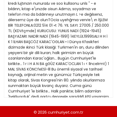
21
kredı lujtınızın nunura&ı ve soo kullaonu unls " ~ e
13
Kitap Eki
1989
bıldınn, kıtap e\ınızde oisun Adımzı, soyadmızı ve
22
14
telefon mıa da bddınneyı unutmayın L >e değılsenız,
Özel Ekler
1988
dılersemz ûye de olunTOcia uyehğmıa venı!e\ ın İŞLEM
23
15
BİR TELEFONLA:0212 514 01 »t 76. YIL SAYI: 27005 / 250.000
Özel Okullar
1987
TL (KDVtçmde) KURUCUSU: YUNUS NADİ (1924-1945)
24
16
Sevgililer Günü
BAŞYAZARI: NADİR NADİ (1945-1991) 14EYLÜL1999SALI H H İ
1986
25
K 1 İLHAN BAŞCÖZ KARAC'OGLAN • I Dünya Kfasikferi
17
Siyaset Eki
1985
dizimızde ıkinci Türk klasiği: Turkmen'in an, duru dilinden
26
18
yepyeni bir şiir dili kuran; halk şiırimizin en büyük
Sürdürülebilir yaşam
1984
ozanlanndan Karac'oğlan... Bugün Cumhuriyet'le
27
19
Turizm Eki
birlikte... 1 r i H A N BA gGÛZ KARAC'OCLAN 1 ı < llncelrmt) 1
1983
28
MAL SİVAS KÖNCfeESİ-lll Bu önemli siyasal ve tarihsel
20
Yerel Yönetimler
1982
kaynağı, orijinal metin ve günümüz Türkçesiyle tek
29
kitap olarak, Sivas Kongresi'nin 80. yılında okurlarımıza
1981
sunmaktan büyük kıvanç duyarız. Cuma günü
30
Cumhuriyet 'le birlikte... Halk panikte; bilim adamlan
1980
'bekliyorduk' dedi aartçı depreıııle sarsddı6 klŞİ yaşamim
yitlrdl Merkez üssü Kocaeli olan ve dün saat 14.58'de
1979
meydana gelen 5.8 büyüklüğündeki deprem, 20 saniye
© 2026
cumhuriyet.com.tr
1978
sü- reyle Istanbul, Bursa, Sakarya, Çanakkale, Izmirve