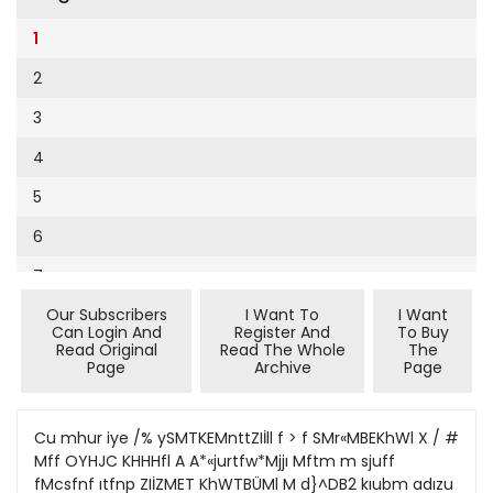
Cumhuriyet Sağlıklı Beslenme
2002
9
1
Cumhuriyet Sokak
2001
10
2
Cumhuriyet Spor
2000
11
3
Cumhuriyet Strateji
1999
12
4
Cumhuriyet Tarım
1998
13
5
Cumhuriyet Yılbaşı
1997
14
6
Çerçeve Eki
1996
15
7
Çocuk Kitap
1995
16
Our Subscribers
I Want To
I Want
8
Dergi Eki
1994
Can Login And
Register And
To Buy
17
Read Original
Read The Whole
The
9
Ekonomi Eki
Page
Archive
Page
1993
18
10
Eskişehir
1992
19
11
Cu mhur iye /% ySMTKEMnttZIİll f > f SMr«MBEKhWl X / #
Evleniyoruz
1991
Mff OYHJC KHHHfl A A*«jurtfw*Mjjı Mftm m sjuff
20
12
Güney Dogu
fMcsfnf ıtfnp ZIİZMET KhWTBÜMl M d}^DB2 kıubm adızu
1990