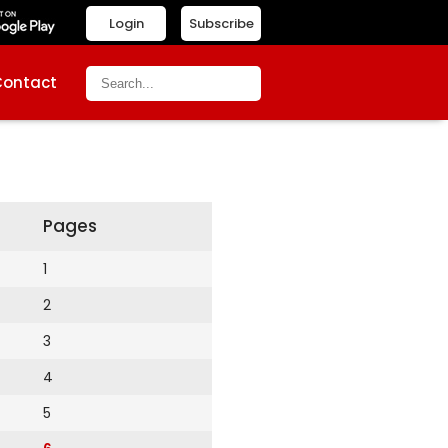
Login
Subscribe
Contact
Pages
1
2
3
4
5