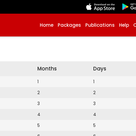
Home
Packages
Publications
Help
Months
Days
1
1
2
2
3
3
4
4
5
5