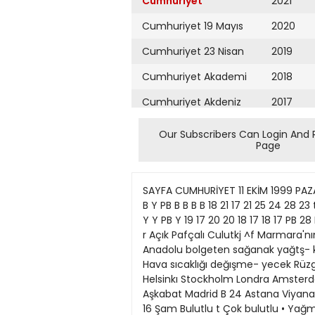
Cumhuriyet
2021
Cumhuriyet 19 Mayıs
2020
Cumhuriyet 23 Nisan
2019
Cumhuriyet Akademi
2018
Cumhuriyet Akdeniz
2017
Cumhuriyet Alışveriş
2016
Our Subscribers Can Login And 
Page
Cumhuriyet Almanya
2015
Cumhuriyet Anadolu
2014
SAYFA CUMHURİYET 11 EKİM 1999 PAZARTESİ HABERLERİN DEVAMI İB15Istanbul Edirne Kocaeli Çanakkale izmir Manisa Aydın Denizli --- ^ t PB B Y PB B B B B 18 21 17 21 25 24 28 23 ttlİMKİYE Zonguldak Y 15 Antalya Sınop Samsun Trabzon Giresun Ankara Eskişehır Konya Sıvas Y Y Y Y Y Y PB Y 19 17 20 20 18 17 18 17 PB 28 Kars Adana Mersin Diyarbakır Şanlıurfa Mardin Siirt Hakkâri Van Y Y Y Y Y Y Y Y 26 28 24 25 25 25 20 18 r Açık Pafçalı Culutkj ^f Marmara'nın doğusu, Karadenız, Iç Anado- lu'nun kuzey ve doğusu, Doğu Akdenız ile Doğu ve Güneydoğu Anadolu bolgeten sağanak yağtş- k, dığer yerier parçalı ve az bulutlu geçecek. Ya- ğışlar Orta ve Doğu Kara- denız'de etkılı, olacak Hava sıcaklığı değışme- yecek Rüzgâr kuzey ve batı yönlerden hafif, ara sıra orta, yağış anı.ida kuvvetlıce esecek. DIS MERKEZLER Oslo Helsinkı Stockholm Londra Amsterdam Brüksel Paris Bonn Y Y Y PB PB PB B B 11 13 13 17 16 15 16 14 Beriin B 16 Moskova Budapeşte B 17 Aşkabat Madrid B 24 Astana Viyana B 17 Taşkent Belgrad B 20 Bakû Sofya Roma B 18 Bişkek B 22 Tiflis Atina B 23 Kahire Münih B 16 Zürih B 16 Şam Bulutlu t Çok bulutlu • Yağmuriu Kartı k Gök güriJRülu Depremzede beldiyorI Baştarafi 1. Sayfada yor,geçer*> dedı. Aydın, deprem bölgesin- deki prefabrike konutlann 30 Kasım'a ka- dar peyderpe> tesiimedileceğinı.ortaha- sarlı konutlar içın onanm yardımınm önü- müzdeki hafta belirleneceğıni, bu yardı- mm 2-2.5 mılyar lira dolayında olabilece- ğini söyledi. Kocaeli'nin Gölcük ilçesine bağlı De- ğiımendere beldesmde depremden zarar gören vatandaşlann kurdugu "Değinnen- dere Depremzedeler Derneği'' dün açıldı. Açılışta konuşan Başkan Yusuf Yazıcı, depremde en çok hasar gören yerlerden birınin Değirmendere olduğunu belırte- rek devletin yardtm etmekte gecıktigini ve bu nedenle sorunlann çığ gibi büyüdügü- nü ifade ederek "Depremzedenin çıglıgL, Degirmendere'nin çığlığıdır" dedi. Canlanm önce toprağa, sonra da yürek- lerine gömdüklennı kaydeden Yazıcı söz- lerinı şöyle sürdürdü: "Artık çığhğımız duyulmaz oldu. Unu- rulduk, unutturulduk. L'nutanlara. unut- turmak isteyenlere karşı sesimizi yükselt- mek isriyoruz. İstiyoruz ki, yürekler sağır, eiier çaresiz, umutlar tükenmiş olmasın. Bu ülkenin yurttaşı olmanın güveniyle, tam 55 gün sadece umut edip bekledik. Çünkü bu devleti var eden bizdik. Vergi- mizi isterken peşimizi bırakmayanlann yardım elini uzatacağına inandık. İnsan onuruna yakışmayan koşuilarda yaşama- ya mahkûm edildik \e kişiliksizleştirildik." Derneğin açılışına davetli olan sinema sanatçısı Menderes Samancüar da sanat- çılann Değirmendere'deki depremzede- Ieri destekleme kararı aldıklannı ıfade ederek "Bizim bizden b
Cumhuriyet Ankara
2013
Cumhuriyet Büyük
2012
Taaruz
2011
Cumhuriyet
Cumartesi
2010
Cumhuriyet Çevre
2009