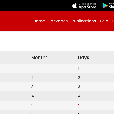
Home
Packages
Publications
Help
Months
Days
1
1
2
2
3
3
4
4
5
5