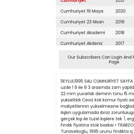
Cumhuriyet
2021
Cumhuriyet 19 Mayıs
2020
Cumhuriyet 23 Nisan
2019
Cumhuriyet Akademi
2018
Cumhuriyet Akdeniz
2017
Cumhuriyet Alışveriş
2016
Our Subscribers Can Login And 
Page
Cumhuriyet Almanya
2015
Cumhuriyet Anadolu
2014
5EYLUL1995 SALI CUMHURİYET SAYFA EKONOMI Kardemir ürünlerine zam • KARABLK(\A)- Kardemır urunlenne dunden ıtıbaren KDV dahıl > uzde 1 9 ıle 9 3 arasmda zam yapıldı Buna gore 8 mm vuvarlak demınn ton fı>atı 15 mıl>on 500 bın 1 ıradan 15 mılyon 800 bın lırava 14-22 mm yuvarlak demınn tonu 15 mılyon lıradan 15 mılyon 500 bıne, profıl demınn tonu ıse 13 mılyon 500 bın lıradan 13 mılyon 7 00 bıne yukseltıldı Cevız kok kömur fıyatı ıse 600 bın lıra arttınldı ve 7 mılyon lıraoldu Kardemır vetkılılen unm fıvatlanndakı artışı elektnk malıyetlennın yukselmesıne bağladılar Tek vergi 31 ekime kaMı • ANKARA(AA)- Gerçek ve tuzel kışılere tek \ ergı numarası venlmesıne ılışkın uygulamada ıbraz zorunluiugu 31 Ekım'e kadar uzatıldı Malıye Bakanı lsmet Attıla, vaptığı vazılı açıklamada, ılgılı kanun gereğı her gerçek kışı ıle tuzel kışılere tek \ ergı numarası venlmesıne ılışkın uvgulamaya 3 Temmuz 1995 tanhınden ıtıbaren başlanıldığinı hatırlattı Fındık fiyatına stok baskısı • TRABZON(\A)- Karadenız Fındık ve Mamullen thracatçılan Bırlıgı(KFMlB) Genel Sekreten Ahmet Tunavelıoglu, 1995 urunu fındıkta ıç ve dış pıyasanın durgun geçmesıne, eskı ürun stoklannın neden oldugunu soy ledı Tunavelıoglu fındıkta de\amlı bır uretım fazlalıgının soz konusu olduğuna dıkkatı çekerek ' Ihraç sezonu geçen doneme gore durgun geçıyor Dışpıvasada alıcılar beklemede Bunun başlıca nedenı geçen vı1dan yapılan stoklardır ' dedı Pancar alımları • A>KARA(\A)- Turkıye Şeker Fabnkalan XŞ venı kampanya donemınde şeker pancan alımlanna başladı Türkıye Şeker Fabnkalan ndan vapılan vazılı açıklamaya gore pancar alımlannda kılogram başına 2 bın 500 lıra fîvat uygulanıyor Pnm ve tazmınatlarla bırlıkte alım fıyatının 2 bın 750 lırayı geçeceğı vurgulanan açıklamada buna gore alım fıyatlannın geçen yılkı 1032 lıralık fıyatın yuzde 16 7 uzennde olduğu belırtıldı Bu arada pancar uretıcılenne bugune kadar 6 tnlyon lıra avans venlırken 20 tnl\on lıralık daha odeme yapılacak Aynca bedel odemelennın geçen yıllardan erken yapılması ıçın çalışmalar da surduruluyor DİTAŞ özelleştirmeye hazır • \NkARA(4NKA)- Denız lşletmecılığı \e Tankercılığı AŞ nın (DtTAŞ) ana sozleşmesı yenıden duzenlenerek şırket özelleştirmeye hazır hale getınldı 30 mılyar lıra sermavelı sirketın vuzde 50 96 oranındakı hıssesı Ozelleştırme ldaresı Başkanlığı na dev redıldı OlB >ırkerte (a) grubu 10 mılvar 500 mılyon (b) grubu 4 mılvar 787 mılyon lıralık hıssevı dev raldı Şırketın tamamı (b) grubu olan genve kalan 14 mılyar 712 mılvon lıralık hıssesı ıse Bota^ Igsas Tupraş ve Turk Sılahlı Kuvvetlen'nı Guçlendırme Vakfı na aıt bulunuvor Mepcimek bedeli ödeniyor • GAZIAMEP (A
Cumhuriyet Ankara
2013
Cumhuriyet Büyük
2012
Taaruz
2011
Cumhuriyet
Cumartesi
2010
Cumhuriyet Çevre
2009