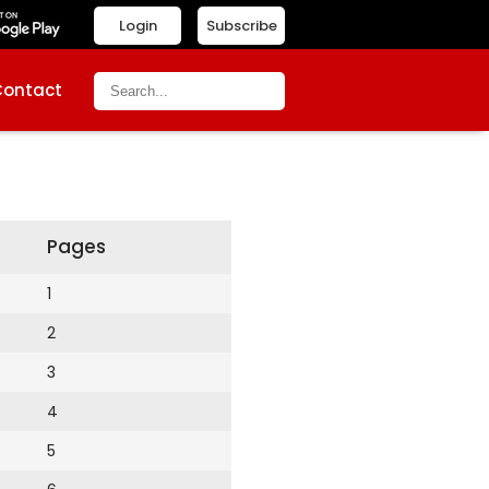
Login
Subscribe
Contact
Pages
1
2
3
4
5