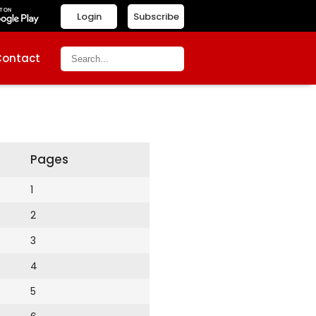
Login
Subscribe
Contact
Pages
1
2
3
4
5