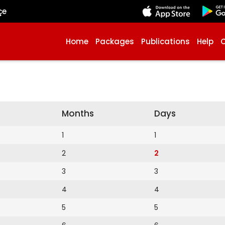
çe
Home
Packages
Publications
Help
Months
Days
1
1
2
2
3
3
4
4
5
5