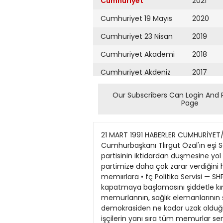
Cumhuriyet
2021
Cumhuriyet 19 Mayıs
2020
Cumhuriyet 23 Nisan
2019
Cumhuriyet Akademi
2018
Cumhuriyet Akdeniz
2017
Cumhuriyet Alışveriş
2016
Our Subscribers Can Login And 
Page
Cumhuriyet Almanya
2015
Cumhuriyet Anadolu
2014
21 MART 1991 HABERLER CUMHURİYET/5 Kaşıkçı'nın korkusu • ANKARA (UBA) — ANAP Kayseri Milletveküi Nuh Mehmet Kaşıkçı, Cumhurbaşkanı Tlırgut Özal'ın eşi Semra özal'ın ANAP Istanbul il başkanlığına adaylığı ve oğlu Efe özal'ın borsa aracılığma soyunmasının partisinin iktidardan düşmesine yol açabileceğini söyledi. Kajıkçı "Semra özal'ın adaylığının mı, yoksa Efe Özal'ın borsacılığının mı partimize daha çok zarar verdiğini hesap edemedik. fkisi de partimizi iktidardan düşürecek mahiyette" diye konuştu. Karakaş'tan memıırlara • fç Politika Servisi — SHP Istanbul İl Başkanı Ercan Karakaş, "ANAP hükümetinin kamu çalışanlarının kurduğu sendikaları kapatmaya başlamasını şiddetle kınadıklarını" söyledi. Karakaş yaptığı yazılı açıklamada şöyle dedi: "Öğretmenlerin, belediye memurlannın, sağlık elemanlarının sendikalanna karşı girişilen bu demokrasi ve hukuk dışı saldırı, Özal- ANAP iktidannm çağdaş demokrasiden ne kadar uzak olduğunun çarpıcı bir örneğidir. Uyesi olmak isteğimiz Avrupa Topluluğu'nda ve tüm demokratik ülkelerde, işçilerin yanı sıra tüm memurlar sendikal haklara sahipken ulkemizde bunun ANAP iktidan eliyle engellenmeye çalışılmasını demokrasi ile bağdaştırmak miimkün değildir." Özbolat 'komplo kurdular' • ANKARA (UBA) — Emniyet Müdürlüğü tarafından kamuoyuna "Emekli General Hulusi Sayın'ın tetikçisi" olarak tanıtılan ve halen merkez kapalı cezaevinde tutuklu bulunan Erol Özbolat, kendisi ve arkadaşlanna komplo kurulduğunu ileri sürdü. Erol Özbolat, Merkez Kapalı Cezaevi revir koğusundan dışan gonderdiği yazılı açıklamada, başta emekli general Hulusi Sayın'ın öldürüldüğü, Astsubay Halil Çetin, Yenimahalle'de öldürülen özel harekât timine mensup Sabri Ceylan ve Etlik'te geçen hafta meydana gelen kanlı kahve baskınımn işkence ile kendisiyle birlikte A. Benden Kerimgiller ve Ayşe Yılmaz adlı arkadaşlarmın üzerine yıkılmak istendiğini belirtti. Söz konusu olaylarla ilgili olarak kendilerinin sorumlu tutulmasının katledilmelerine gerekçe hazırlamayı amaçladığını kaydeden Özbolat, arkadaşı Kerimgiller'in de sokakta öldürülmek istendiğini ifade etti. Çağlar özel TV kuruyor • ANKARA (AA) — DYP Bursa Milletveküi Cavit Çağlar, özel TV kurmak amacıyla girişimlerde bulunuyor. Halen fizibilite çalışmalan yapan Çağlar, halkın beklentilerine cevap verecek bir TV yayını çabasında olduğunu söyledi. Çağlar, bu amaçla Isviçre ve Londra'da uzman kuruluşlarla temaslar > r aptığıru belirterek söz konusu çalışmanın gerçekleşmesi durumunda, yayının Almanya veya Lüksemburg üzerinden gerçekleştirileceğini bildirdi. TV kurma çalışmalarının tamamen kişisel olduğunu, partiye yayın organı ^yaratmak gibi bir düşüncesi bulunmadığını da bildiren Bursa Milletveküi Çağlar, özel TV'nin kendisi veya DYP için değil, demokrasi açısından gerekli olduğunu vurguladı. Çağlar, halkın sorunlarının dile getirileceği bir kanala ihtiyaç bulunduğu görüşünden hareket ettiğini sözlerine ekledi. "Çankaya; gaflet, dalalet ve hıyanet içinde"nin siyasi de
Cumhuriyet Ankara
2013
Cumhuriyet Büyük
2012
Taaruz
2011
Cumhuriyet
Cumartesi
2010
Cumhuriyet Çevre
2009