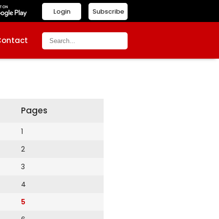
Login
Subscribe
Contact
Pages
1
2
3
4
5