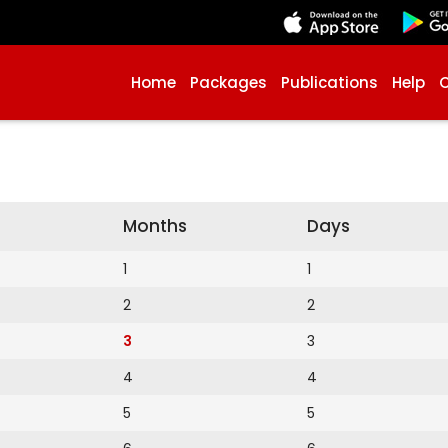
Home
Packages
Publications
Help
Months
Days
1
1
2
2
3
3
4
4
5
5