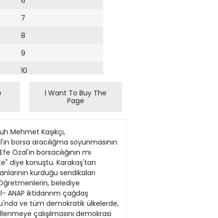
6
7
8
9
10
11
e
I Want To Buy The
Page
12
13
lfc malzemesı alım Fıat ve Teklif 28 3 1991 197*rS2 model 590 HO Ip. MAN 1980-36 model 260-25 280-25 ve 280-28 tıpı Ikarus 1987-88 model SL 200 MAN marka otobûslec ıçın vedek pa/ça Fıal ve Tekld 28 3 1991 Otobuslef ıçın V kayışı Fıal ve Teklif 28 3 1991 Muhtelrl fıberglas Fıat ve Teklif 28 3 1991 Çeşıth kabto ve emaye botm tet Fıat ve Teklrf 28 3 1991 1991 model ikanjs otobûster ıçın 250x450x3 <nm bonöelı ayna cam. Fıal ve TefcM 28 3 1991 1975-82 model 590 HO tpı MAN 1980-1986 model 260-26 280-25 280-28 hp< karu» 1987-1968 model SL 200 MAN otobüslerı ıçın motor gombğı Fıat ve Teklif 28 3 1991 1 ad Ftedresöriü alölye tıpı kaynak n^akınası 40-400 A Fıat ve Teklrl 28 31991 Tırçekıc. Fıal ve TakM 28 3 1991 1975-82 model 590 HO MAN. 1987-88 model SL 200 MAN. 1987-88 model 0302 Mercedes otobûsiere art motor bloku ve krank m^ı Fıat ve TakM 28 31991 1987-1988 Model 302 Meroedes marka otobûsler \çtn yedek parça malzemelerı Fıat ve Teklif 28 31991 Tefcnık marka telsız malzemesı Fıat ve Teklif 28 3 1991 1990-91 model 280 28 Ikvus o)o ıçmVkayı; Fıat ve Teklif 28 3 1991 1975-82 model 590 HO MAN marka oto ıçm şai stavoju Fıat ve Teklif 28 3 1991 1975-82 model 590 HO tp. MAN. 1987-88 model SL 200 MAN 1987-88 model OM 360 tıpı 302 Meroedes ve 1980-86 Model 280-25 280-26 tpı Ikarus oto ıçın yedek parça Fıat ve Teklri 28 3 1991 Olo boya malzemesı Fıal ve TekM 28 31991 ANKARA BÜYÜKŞEHİR BELEDİYESİ EGO GENEL MÜDÜRLÜĞÜ 8kalem lOkalem 32kalem 9karem 6kalem 27kal«m 2500 çıft 10kalam 29kalem 16kalem 11 kaJem 20kalem 1000 adet 7kalem 1 adet 2adet 4kalem 46katom 12kaJem 2kalem 2kalem 22kalem 9kalem zeteciye, "Benim s
14
15
16
17
18