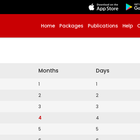
Home
Packages
Publications
Help
Months
Days
1
1
2
2
3
3
4
4
5
5