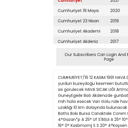
Cumhuriyet
2021
Cumhuriyet 19 Mayıs
2020
Cumhuriyet 23 Nisan
2019
Cumhuriyet Akademi
2018
Cumhuriyet Akdeniz
2017
Cumhuriyet Alışveriş
2016
Our Subscribers Can Login And 
Page
Cumhuriyet Almanya
2015
Cumhuriyet Anadolu
2014
CUMHURİYET/16 12 KASIM 1991 HAVA DURUMU TURKIYE DE BUGUN Devlet 1Meteoroloıı Işlerı Genel Müdürlûğu nden aiınan bılgıye go- re yurdun kuzeydoğu kesımien bututlu otekı yerler açık geçecek. Mannara ıle yurdun ıç ve doğu ke- sımlerınde sabah saatlennde yo ğun sıs gorulecek HAVA SICAK LIĞI Artmaya devam edecek RUZGAR Guney ve batı yonler den hafıf ara sıra orta kuvvette esecek DenızlerrJe GuneyEgeıle Batı Akdenızde gunbatısı ve ka rayel Doğu Akdenız Doğu Kara denız'de kıbıe ve lodostan 3-5 kuvvetınde saatte 10-21 denız mıh hızla esecek Van Gölu nde hava açık geçecek Ruzgâr guney ve bat yonlerden orta kuv- vette esecek Göl kuçük dalgalı olup görüş uzaklığı 10 km dolayında bulunacak Adana Adspszar «dıyaman Afyoi AJn Anlara Antekya Antelya Aftvm Aydın BaJkear Bıieok BınçU Baths Bokı Bursa Canaktale Conım Demzf A 26° 14° Dıyartakır S ZP 9°Edırne S 24° 8°Erancan S 20° 2°Ernjrunı S 15° 0°Esfct$et» S 20° 4°Gazan*p A 25° Uf S'BSUI A 25° 10° Gumuştıane A A 15° 5-Hackân A A 26° 9°lsparta A S 22° S°lsts*ul S S 20° 4°lzrrw A S 16° 1° Kare S S 16° 0° Kasbmomj S S 20° 4°Kaysen S S 20° 3°Kırtuarelı S S 19° 9°Kwıya S S 20° 0°Kutahya S A 23° 7°Malatya S 22° 5°Manısa 19° 6°KMaras 15° (PMaran t1°-9°Mu#a 18° 1°Mu$ 23° 5°Nı0d« 19° 12° Orflu 16° 0°(te 18° 1°Sarasun 20° 1°Sırt M°10°Smop 25° 9°Sıvas 13°-4° Tetardafl 19° fTralBDfi 19° 1° Tuncelı 19° 8°Uşak 20° 1°Van 20° ytagat 16° 1° Zonguldak A 24° 7" A 22° 8° A 25° 14° A 23° 7° S 16° 0° S 19° 2° A 19° 12° A 20° 12° A 21° 11° A 24° 8° S 19° Vf S 18° 0° S 17° 11° A 20° 12° S 14° 1» S 20° 4° A 17° 1° S 22° 2° S 18° 11° ı buluikj "yaimuclu • SISJl A-açık B-buki&j G-guneşi K kariı S-sıslı y-jajmurtij BULMACA SOLDAN SAĞA: 1/ Yer'ın bıçım ve boyutlannı ınceleyen bıhm 2/ Erzurum- un bır ılçesı Bır duvann başını ya da ıkı duvann köşesını oluşturan gomme ayak 3/ Romalılann Alpler'den Atlas Okyanusu'na, Pıre- neler'den Ren Neh rı'ne kadar uzanan bölgeye verdıkierı ad Bır muzık turu 4/ Dın ışlennı devlet ışlerıne kanştırma- yan. 5/ Eskıden ekım ayına verılen ad 6/ Nıkelın sımgesı Mert, kalen- der ve babacan kımse. TropıkaJ Af- nka'da yetışen ve ohı adıyla da anı- lan ağaç. 7/ Bır renk Canlı bır var- lığın ıçınde bulunduğu doğal ve mad dı koşulların tumu 8/ Buyruk ls- kambılde koz 9/ Devletçıhk YUKARIDAN AŞAGlYA: 1/ Rahat adımlarla koşmaya dayalı spor 2/ Gozde sarıya çalar kestane- rengı Bır Avrupa ulkesının para bırımı 3/ Mera. Üstü ka- palı olarak anlatma 4/ Elektnk ampulünun takıldığı yıvlı yer Tantal elementının sımgesı Köpek 5/ Bır göruntü ya da bır davranışın daha ıyı kavranmasını sağiamak ıçın sımgelerle göz önunde canlandırıp dıle getırme. 6/ Guney Afnka Cumhurıye ü'nın plaka ışaretı Eskıden harman ürunlerınden onda bır ora- nında aiınan vergı 7/ Bır rneyv
Cumhuriyet Ankara
2013
Cumhuriyet Büyük
2012
Taaruz
2011
Cumhuriyet
Cumartesi
2010
Cumhuriyet Çevre
2009