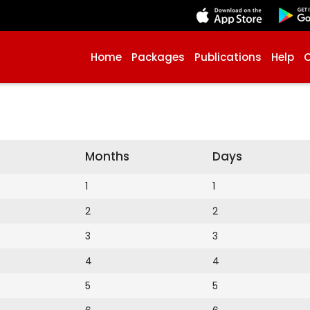
Home
Packages
Publications
Help
Months
Days
1
1
2
2
3
3
4
4
5
5