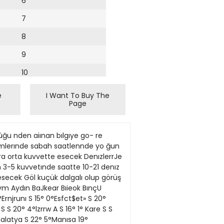
6
7
8
9
10
11
e
I Want To Buy The
Page
12
13
 konuları şu şekılde sıralayabılırız Halkın üzenndekı vergı yuku devletten beklenen hızmetlerın artışı ve kalkınma se- vıyesıne paralel bır gelışme göstermemek- tedır Tıcaret sahasındakı kazançlar ıle serbest meslek kazançları kolayhkla vergı dışı bı- rakılabılmekte, vergılemenın butun vuku, gelırlerı ka>nakta vergılenebılen ucret ve maaşla geçınenlerın uzerıne yıkılmaktadır Aynca vergı potansıyehnden yararlanma oranının duşukluğu Turk vergı sıstemının verımsızhğınde etken olan konulardan bı- rısıdır Hukumetler üzenndekı polıtık baskılar da konu uzerınde uzun vadeh pohtıkalar be- lırtmeve engel olmaktadır Modern vergı sıstemınde vergıcıhk anla- yışınm, uç temel fonksıyonu bırlıkte yerıne getırmesı beklenmektedır a) Vergı sıstemının devlete normal hızmet- lerın yanında ekonomık gelışme ıçın gereklı olan maddı olanaklan sağlaması, b) Vergı yukünun vatandaşlar arasında adıl dağıtılmakla kalmayıp vergı sıstemının, toplumda gelır ve servet dağıhşlanndakı adaletsızlıklerı gıderıcı yönde yardımcı ve et- kılı olması c) Vergılerın ekonomık hayat üzenndekı olumsuz etküennı, kaçınılması mumkun ol mayan en alt sevıyelerde sınırlaması Turk vergı sıstemınde cıddı sorunlara kaynakhk eden bır dığer neden de Turk ver- gı ıdaresıdır Bu kurumun uzun yıllar, Türk vergı sıstemındekı kımı yenılık ve değışık- lıklere karşın köklu değışıklıklere uğrama- ması, ıdarenm ekonomı ve malı yapı ıle bu- tunleşmesıne engel olmakta ve var olan ya pı çağdaş olmaktan uzakta kalmaktadır Bırçok vergı daıresi, hem fizıkı kapasite olarak hem de gorunum olarak yetersiz olup kapasıtelennın çok uzerınde mukellef sayı sına sahıptirler Mudur ve >ardımcılarının temel görevı ımza atmanın, havale ışlemı yapmanın ötesıne pek geçmemekte, soz ko nusu kışılenn vergı mevzuatıru okumak, ge len teblığ \e genelgelerı değerlendırmek ve hıyerarşık yapı ıçensınde kendı personelını eğıtmek ve uygulama ıle ılgılı çalışmalar yapmalanna zamanları kalmamaktadır Vergı daıresmde hıyerarşık amır konu munda bulunanlann, yetkılennı kullanmak- tan ozellıkle kaçındıkları gozlenmektedır Bunun temelınde mevzuata tam hâkım ol mama endışesı, denetım netıcesınde kusurlu bulunma ve kendısıne zımmet çıkartılması korkusu ya da bır mukellef kayırma ıle suç lanma korkusu yatmaktadır Vergı daırele rınde çalışan kışılenn
14
15
16
17
18