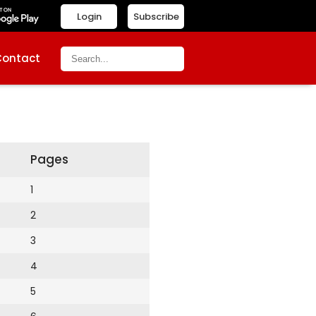
Login
Subscribe
Contact
Pages
1
2
3
4
5