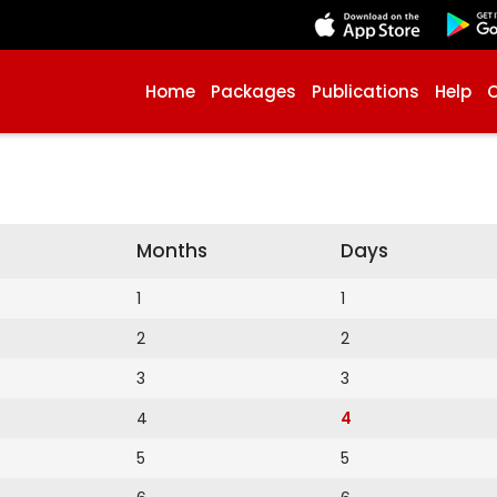
Home
Packages
Publications
Help
Months
Days
1
1
2
2
3
3
4
4
5
5