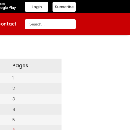
Login
Subscribe
Contact
Pages
1
2
3
4
5