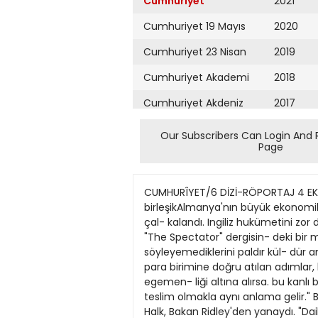
Cumhuriyet
2021
Cumhuriyet 19 Mayıs
2020
Cumhuriyet 23 Nisan
2019
Cumhuriyet Akademi
2018
Cumhuriyet Akdeniz
2017
Cumhuriyet Alışveriş
2016
Our Subscribers Can Login And 
Page
Cumhuriyet Almanya
2015
Cumhuriyet Anadolu
2014
CUMHURÎYET/6 DİZİ-RÖPORTAJ 4 EKtM 1990 A L M A Y A ' N I E N I Y U Z UDİLEK ZAPTCtOĞLl tngiltere ve Fransa'da özellikle sanayi çevreleri birleşikAlmanya'nın büyük ekonomik gücünden çekiniyorlar Almanya Avrupa'yı yutacak mı?— 3 — Temmuz ayında Londra bir skandalla çal- kalandı. Ingiliz hukümetini zor durumda bırakan skandalın baş aktörü, Ticaret ve Sa- nayi Bakanı Nicholas Ridley idi. Muhafazakâr "The Spectator" dergisin- deki bir mülakatta Ridley, kimi Batı Avru- palının Almanya hakkında düşunüp de bir türlü açıkça söyleyemediklerini paldır kül- dür anlatıvermişti. "Demir Leydi" Marga- ret Thatcher'ın yakın dostu Ridley şoyle diyordu: "Avnıpa'da ortak para birimine doğru atılan adımlar, biitün Avrupa'yı >utmaya hazırlanan Almanlann bir komplosundan ibarettir. Eğer Almanya Avrupa'yı egemen- liği altına alırsa. bu kanlı bir devrimle so- nuçtanır. İngiltere'nin geleceğini A>rupa Ko- misyonu'nun eline teslim elmek. Hitler'e teslim olmakla aynı anlama gelir." Bu aşın sözler birkaç gun sonra bakanın başını yedi. Ama skandaldan da ilginç olan gerçek şuydu: Halk, Bakan Ridley'den yanaydı. "Daily Star" gazetesinin yaptığı ankette yüzde 94 Bakan Ridley'e hak veri- liyor: "Daily Express" gazetesinin 15 bin İn- giliz arasında yaptığı ankette destek oranı yüzde 97'ye ulaşıyordu. Ingilizlerin Almanlara bakışı öteden be- ri oldukça "soguk". Nitekim Margaret Thatcher, Alman birliğine karşı herkesten sert tepki gösterdi ve yumuşaması uzun za- man aldı. Thatcher, 1989 yılı aralık ayının ortalarına kadar "Alman birliği gündemde degildir" tezinde ısrar etti; birliğin ancak 10-15 yıl sonra gerçekleşebileceğinden bah- setti; "Buyuk barış planlannı büyük savaş- lar izleyebilir" diyerek. Almanya sorunu yiı- zünden Gorbaçov'un dıişebileceğini ve Av- rupa'da barışın tehlikeye gireceğini öne sürdü. Fakat Almanya trenini durdurmak artık olanaksızdı. Ve Demir Leydi, sonunda ger- çeklere boyun eğmek zorunda kaldı. Thatc- her ve Kohl, mart ayı sonunda Londra'da el sıkışarak dunyaya banşma sinyali verdiler. Fakat İngiltere'nin endişeleri süruyor. Bunu, gizli bir oturumun tutanakları ka- nıtlıyor. lngiltere Basbakanı Margaret Thatcher, mart ayı sonunda Kohl'le buluşmadan on- ce kamuoyundan gızlı bir oturum yaptı. 24 Mart 1990 günu Başbakanlık malikânesi Chequers'de yapılan bu bir günluk toplan- tının konusu şuydu: I , hatcher, üzerine •• ^ uzmanlarla birlikte' "Almanlar kimdir?" diye bir toplantı yaptı. Almanlann hoş olmayan özellikleri arasında, başkalannın duygularına hassasiyet göstermemeleri ve kendini beğenmişlik de yer alıyor. "Almanlar kimdir? Almanlar degişti mi? Alman biriiğinin sonuçları ne olacak?" Th
Cumhuriyet Ankara
2013
Cumhuriyet Büyük
2012
Taaruz
2011
Cumhuriyet
Cumartesi
2010
Cumhuriyet Çevre
2009