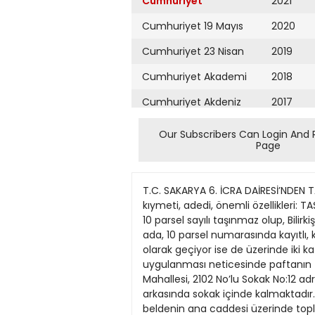
Cumhuriyet
2021
Cumhuriyet 19 Mayıs
2020
Cumhuriyet 23 Nisan
2019
Cumhuriyet Akademi
2018
Cumhuriyet Akdeniz
2017
Cumhuriyet Alışveriş
2016
Our Subscribers Can Login And 
Page
Cumhuriyet Almanya
2015
Cumhuriyet Anadolu
2014
T.C. SAKARYA 6. İCRA DAİRESİ’NDEN TAŞINMAZIN AÇIK ARTIRMA İLANI 2012/6916 ESAS Satılmasına karar verilen taşınmazın cinsi, niteliği, kıymeti, adedi, önemli özellikleri: TAŞINMAZIN ÖZELLİKLERİ: Sakarya İli Serdivan ilçesi, Cumhuriyet Mah.13 cilt, 1222 sayfada kayıtlı, 1908 ada, 10 parsel sayılı taşınmaz olup, Bilirkişi Raporuna göre; Sakarya ili, Serdivan ilçesi, Cumhuriyet Mahallesi hudutlarında kain; tapunun 1908 ada, 10 parsel numarasında kayıtlı, kayden “arsa” vasıflı taşınmazdan ibarettir. Ancak taşınmazın vasfı tapu kaydında her ne kadar arsa olarak geçiyor ise de üzerinde iki katlı bir bina bulunmaktadır. Parselin alanı 451.20 m2’dir. Bu taşınmaza ait Kadastro paftasının mahalde uygulanması neticesinde paftanın zemine uyduğu ve taşınmazın doğru yer olduğu belirlenmiştir. Taşınmaz Kazımpaşa Cumhuriyet Mahallesi, 2102 No’lu Sokak No:12 adresinde yer almaktadır. Konum olarak Kazımpaşa beldesi çekirdek meydanının 200 m. kuzey arkasında sokak içinde kalmaktadır. Etrafı sık olmayan konutlar şeklinde yapılaşmıştır. İşyerleri taşınmazın 200 m. güneyinden geçen beldenin ana caddesi üzerinde toplanmıştır. Topoğrafik olarak düz bir arazide yer almakta, tüm altyapı ve belediye hizmetlerinden de faydalanmaktadır. Güneyinden 10.00 m’lik, batısından 7.00 m’lik mevcut imar yollarına cepheli köşebaşı bir taşınmazdır. Diğer cephelerinde komşu parseller vardır. Yerleşim alanı dahilinde ve ana caddeye çok yakın olduğundan ulaşım imkânları iyidir. Mevcut imar durumuna göre taşınmazın imar planlarında Konut Alanı olarak ayrılan sahada kaldığı, TAKS=0.30, KAKS=0.60 ve Hmax=7.00 mt. şartlarını sağlayacak şekilde ayrık nizamda iki katlı (A2) yapı iznine tabi olduğu bildirilmiştir. Sayılan özelliklerinin yanı sıra büyüklüğü, konumu, geometrik şekli, ana caddeye mesafesi, etrafı ve yakın çevresinde benzeri taşınmazlara olan talep, emlak alımsatım rayiçleri vs. hususlar da göz önüne alındığında 1 m2’sinin zemin değeri 350. TL’dir. Buna göre parselin toplam zemin değeri: 451.20 m2 x 350. TL/m2 = 157.920. TL’dir. Parsel üzerindeki yapı iki katlı ve betonarme olarak inşa edilmiştir. Dış cepheleri sıvalı ve boyalı, üzerinde ahşap çatı mevcut ve kiremit örtülüdür. Mahalde dubleks mesken amaçlı kullanılan yapı alt kat girişte bir antrekoridor ile bir salon, bir oda, mutfak, lavabowc; antredeki ahşap kaplı merdiven ile çıkılan üst katta da üç oda ve bir banyodan ibarettir. Ayrıca alt katta iki, üst katta bir balkon bulunmaktadır. Meskende tüm zeminler ahşap laminat parke, ıslak mekân zeminleri seramik kaplı, duvar ve tavanlar sıvalı ve boyalı, iç kapılar ahşap kaplama, dış pencereler PVC kaplı alüminyum doğramalı ve ısıcamlıdır. Mutfakta granit mermerit tezgâh ve mobilyalı dolapları, banyoda kabinli küve
Cumhuriyet Ankara
2013
Cumhuriyet Büyük
2012
Taaruz
2011
Cumhuriyet
Cumartesi
2010
Cumhuriyet Çevre
2009