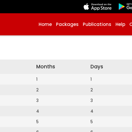
Home
Packages
Publications
Help
Months
Days
1
1
2
2
3
3
4
4
5
5