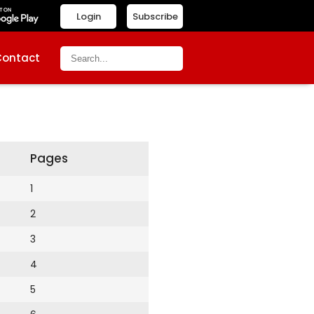
Login
Subscribe
Contact
Pages
1
2
3
4
5