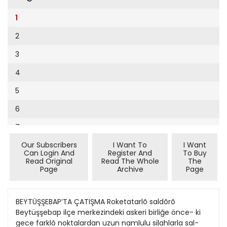
Cumhuriyet Sağlıklı Beslenme
2002
9
1
Cumhuriyet Sokak
2001
10
2
Cumhuriyet Spor
2000
11
3
Cumhuriyet Strateji
1999
12
4
Cumhuriyet Tarım
1998
13
5
Cumhuriyet Yılbaşı
1997
14
6
Çerçeve Eki
1996
15
7
Çocuk Kitap
1995
16
Our Subscribers
I Want To
I Want
8
Dergi Eki
1994
Can Login And
Register And
To Buy
17
Read Original
Read The Whole
The
9
Ekonomi Eki
Page
Archive
Page
1993
18
10
Eskişehir
1992
19
11
BEYTÜŞŞEBAP’TA ÇATIŞMA Roketatarlõ saldõrõ
Evleniyoruz
1991
Beytüşşebap ilçe merkezindeki askeri birliğe önce- ki
20
12
Güney Dogu
gece farklõ noktalardan uzun namlulu silahlarla sal-
1990