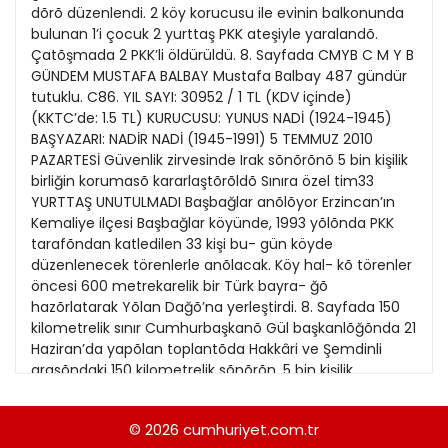
21
dõrõ düzenlendi. 2 köy korucusu ile evinin balkonunda
13
Kitap Eki
1989
bulunan 1’i çocuk 2 yurttaş PKK ateşiyle yaralandõ.
22
14
Çatõşmada 2 PKK’li öldürüldü. 8. Sayfada CMYB C M Y B
Özel Ekler
1988
GÜNDEM MUSTAFA BALBAY Mustafa Balbay 487 gündür
23
15
tutuklu. C86. YIL SAYI: 30952 / 1 TL (KDV içinde)
Özel Okullar
1987
(KKTC’de: 1.5 TL) KURUCUSU: YUNUS NADİ (1924-1945)
24
16
Sevgililer Günü
BAŞYAZARI: NADİR NADİ (1945-1991) 5 TEMMUZ 2010
1986
25
PAZARTESİ Güvenlik zirvesinde Irak sõnõrõnõ 5 bin kişilik
17
Siyaset Eki
1985
birliğin korumasõ kararlaştõrõldõ Sınıra özel tim33
26
18
YURTTAŞ UNUTULMADI Başbağlar anõlõyor Erzincan’ın
Sürdürülebilir yaşam
1984
Kemaliye ilçesi Başbağlar köyünde, 1993 yõlõnda PKK
27
19
Turizm Eki
tarafõndan katledilen 33 kişi bu- gün köyde
1983
28
düzenlenecek törenlerle anõlacak. Köy hal- kõ törenler
20
Yerel Yönetimler
1982
öncesi 600 metrekarelik bir Türk bayra- ğõ
29
21
hazõrlatarak Yõlan Dağõ’na yerleştirdi. 8. Sayfada 150
1981
kilometrelik sınır Cumhurbaşkanõ Gül başkanlõğõnda 21
30
22
Haziran’da yapõlan toplantõda Hakkâri ve Şemdinli
1980
arasõndaki 150 kilometrelik sõnõrõn, 5 bin kişilik
31
profesyonel birlik tarafõn- dan korunmasõ
1979
kararlaştõrõldõ. Söz konusu birlikler, 2011’den iti- baren
© 2026
cumhuriyet.com.tr
1978
sõnõrõ teslim alacak. BARKIN ŞIK’ın haberi 8. Sayfada Yol