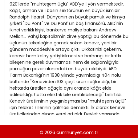
21
920'lerde "muhteşem üçlü" ABD'ye | yön vermektedir.
13
Kitap Eki
1989
Kâğıt, orman ve I basın sektörünün en büyük ismidir
22
14
Randolph Hearst. Dünyanın en büyük pamuk ve kimya
Özel Ekler
1988
şirketi "Du Pont" ve Du Ponf un baş finansörü, ABD'nin
23
15
ikinci varlıklı kişisi, bankerve maliye bakanı Andrevv
Özel Okullar
1987
Mellon... Vahşi kapitalizmin zirve yaptığı bu dönemde bu
24
16
Sevgililer Günü
üçlünün tekerleğine çomak sokan kenevir, yeni bir
1986
25
gündem maddesiyle ortaya çıktı. Dikkatinizi çekerim,
17
Siyaset Eki
1985
kenevir hem kolay yetiştirilmesi ve herhangi bir katkı
26
18
bileşenine gerek duymaması hem de sağlamlığıyla
Sürdürülebilir yaşam
1984
pamuğun pazar alanındaki en büyük rakibiydi. ABD
27
19
Turizm Eki
Tarım Bakanlığı'nın 1938 yılında yayımladıgı 404 nolu
1983
28
bültende "Kenevirden 103 çeşit ürün sağlandığı, bir
20
Yerel Yönetimler
1982
hektarda üretilen ağaçla aynı oranda kâğıt elde
29
21
edilebildiği, hatta elektrik bile üretilebileceği" belirtildi.
1981
Kenevir üretiminin yaygınlaşması bu "muhteşem üçlü"
30
22
için felaket zillerinin çalması demekti. İlk olarak kenevir
1980
üreticilerinden alınan vergi artınldı. Devlet yapısında
31
23
"Narkotik büro" (FBNDD) oluşturuldu başına da Harry J.
1979
Anslinger getirildi. Aslinger, Mellon'un eşinin kardeşiydi...
24
© 2026
cumhuriyet.com.tr
1978
ilk iş olarak haşhaş kullanımı ve ekimine ağır vergiler