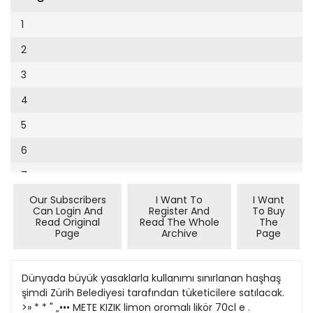
Cumhuriyet Sağlıklı Beslenme
2002
9
1
Cumhuriyet Sokak
2001
10
2
Cumhuriyet Spor
2000
11
3
Cumhuriyet Strateji
1999
12
4
Cumhuriyet Tarım
1998
13
5
Cumhuriyet Yılbaşı
1997
14
6
Çerçeve Eki
1996
15
7
Çocuk Kitap
1995
16
Our Subscribers
I Want To
I Want
8
Dergi Eki
1994
Can Login And
Register And
To Buy
17
Read Original
Read The Whole
The
9
Ekonomi Eki
Page
Archive
Page
1993
18
10
Eskişehir
1992
19
11
Dünyada büyük yasaklarla kullanımı sınırlanan haşhaş
Evleniyoruz
1991
şimdi Zürih Belediyesi tarafından tüketicilere satılacak.
20
12
Güney Dogu
>» * * " „••• METE KIZIK limon oromalı likör 70cl e .
1990