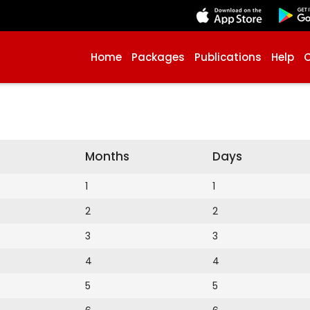
Home
Packages
Publications
Help
Months
Days
1
1
2
2
3
3
4
4
5
5