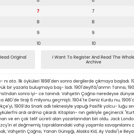
6
6
7
7
8
8
9
9
10
10
11
11
Read Original
I Want To Register And Read The Whol
Archive
12
12
13
ı- nı ato. îlk öyküleri 1898'den sonra dergilerde çıkmaya başladı.
14
k bir yazarla buluşmaya baş- ladı. 1901'deylfâ/anmn Tannsı, 190
nstndan sonra iyi- ce tanındı. Vahşetin Çağnsı neredeyse dünyanı
15
ca ABD'de tirajı 6 milyonu geçmişti. 1904'te Deniz Kurdu nu, 190
'yi, 1909'da Snark adlı teknesiyle yapuğı Pasifik yolcu- luğu sıra
16
lerfni ardı ardma çıkardı. Kitaplan- nın geliriyle geçinerck "Kurt E
an ve en çok telif ücreti alan yazarlanndan biri oldu. Jack London
17
 zcy'in el değmemiş topraklarındaki vahşi yaşamla savaşınılarını 
18
, Vahşetin Çağnsı, Yanan Günışığı, Alaska Kid, Ay Vadisi\e Beyaz Di