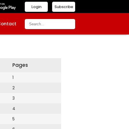
Login
Subscribe
Contact
Pages
1
2
3
4
5