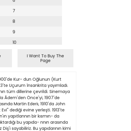
6
7
8
9
10
11
e
I Want To Buy The
Page
12
13
 1900'de Kur- dun Oğlunun (Kurt
14
3'te Uçurum însankrita yayımladı.
n tüm dillerine çevrildi. Sinemaya
15
6'da Âdem'den Önce'yi, 1907'de
sında Martin Ederiı, 1910'da John
16
vi" dediği evine yerleşti. 1913'te
'ın yapıtlannın bir kısmın- da
17
aktardığı bu yapıda- nnın arasında
18
ş'i sayabiliriz. Bu yapıdarının kimi