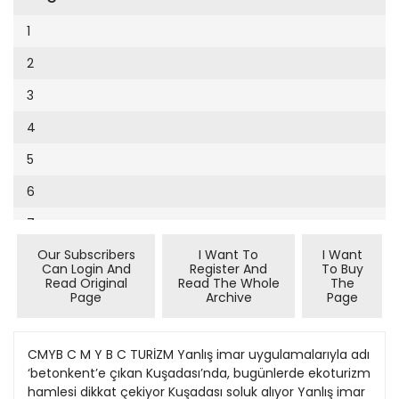
Cumhuriyet Sağlıklı Beslenme
2002
9
1
Cumhuriyet Sokak
2001
10
2
Cumhuriyet Spor
2000
11
3
Cumhuriyet Strateji
1999
12
4
Cumhuriyet Tarım
1998
13
5
Cumhuriyet Yılbaşı
1997
14
6
Çerçeve Eki
1996
15
7
Çocuk Kitap
1995
16
Our Subscribers
I Want To
I Want
8
Dergi Eki
1994
Can Login And
Register And
To Buy
17
Read Original
Read The Whole
The
9
Ekonomi Eki
Page
Archive
Page
1993
18
10
Eskişehir
1992
19
11
CMYB C M Y B C TURİZM Yanlış imar uygulamalarıyla adı
Evleniyoruz
1991
‘betonkent’e çıkan Kuşadası’nda, bugünlerde ekoturizm
20
12
Güney Dogu
hamlesi dikkat çekiyor Kuşadası soluk alıyor Yanlış imar
1990