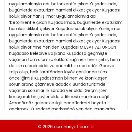
21
uygulamalarıyla adı ‘betonkent’e çıkan Kuşadası’nda,
13
Kitap Eki
1989
bugünlerde ekoturizm hamlesi dikkat çekiyor Kuşadası
22
14
soluk alıyor Yanlış imar uygulamalarıyla adı
Özel Ekler
1988
‘betonkent’e çıkan Kuşadası’nda, bugünlerde ekoturizm
23
15
hamlesi dikkat çekiyor Kuşadası soluk alıyor Yanlış imar
Özel Okullar
1987
uygulamalarıyla adı ‘betonkent’e çıkan Kuşadası’nda,
24
16
Sevgililer Günü
bugünlerde ekoturizm hamlesi dikkat çekiyor Kuşadası
1986
25
soluk alıyor Yine Yeniden Kuşadası M.ESAT ALTUNGÜN
17
Siyaset Eki
1985
Kuşadasõ Belediye Başkanõ Kuşadasõ geçmişte
26
18
yaşanan tüm olumsuzluklara rağmen hem şehir, hem
Sürdürülebilir yaşam
1984
de isim olarak ciddi ve önemli bir markadõr. Göreve
27
19
Turizm Eki
talip olup, halk tarafõndan layõk görülünce tüm
1983
28
önceliğimizi Kuşadasõ’nõn bilinen ve kronikleşen
20
Yerel Yönetimler
1982
sorunlarõnõ çözmeye adadõk. Bunda turizmde
29
21
yaşanan sorunlar ilk sõrada yer aldõ. Geçmişten
1981
konuşarak bir şeyler elde edilmesi mümkün değil.
30
22
Amacõmõz gelecekle ilgili hedeflerimizi hayata
1980
geçirmek. Kuşadasõ markasõnõ yeniden insanlarõn
31
23
beğenisine sunmak için sorunlar belli ve şimdi sõrayla
1979
bu sorunlarõ çözüyoruz. Enkaz ötesi bir belediye
© 2026
cumhuriyet.com.tr
1978
devraldõk ama enkaz edebiyatõ ile geçirecek bir