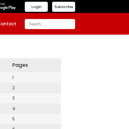
Login
Subscribe
Contact
Pages
1
2
3
4
5