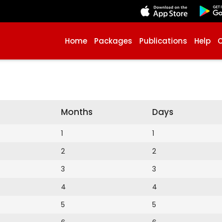
Home
Packages
Publications
Help
Months
Days
1
1
2
2
3
3
4
4
5
5