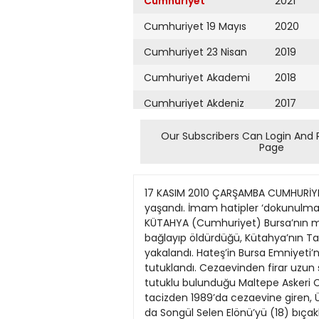
Cumhuriyet
2021
Cumhuriyet 19 Mayıs
2020
Cumhuriyet 23 Nisan
2019
Cumhuriyet Akademi
2018
Cumhuriyet Akdeniz
2017
Cumhuriyet Alışveriş
2016
Our Subscribers Can Login And 
Page
Cumhuriyet Almanya
2015
Cumhuriyet Anadolu
2014
17 KASIM 2010 ÇARŞAMBA CUMHURİYET DİZİ SAYFA 9 Din darbe anayasasında 12 Eylül’den sonra laiklik konusunda önemli gerilemeler yaşandı. İmam hatipler ‘dokunulmazlık’ kazandı. Evren konuşmalarını Kuran’dan ayetlerle ‘süsledi’ Katil zanlısı Tavşanlı’da yakalandı KÜTAHYA (Cumhuriyet) Bursa’nın merkez Yıldırım ilçesinde eski eşinin sevgilisini evinde elleri ve ayaklarını koli bandı ile sandalyeye bağlayıp öldürdüğü, Kütahya’nın Tavşanlı ilçesinde bir kişiyi bıçakla yaraladığı iddiasıyla aranan Ahmet Hateş (29), Tavşanlı’da yakalandı. Hateş’in Bursa Emniyeti’ne teslim edileceği bildirildi. Hateş’in eski eşi Hatice Ceylan (25) ise cinayette yardım ve yataklıktan tutuklandı. Cezaevinden firar uzun sürmedi İstanbul Haber Servisi Çeşitli tarihlerde işlediği 3 cinayet ve askerlikten firar suçu nedeniyle tutuklu bulunduğu Maltepe Askeri Cezaevi’nden önceki gece kaçan Efkan Bakır (37), dün Kartal’da yakalandı. İlk kez tecavüz ve tacizden 1989’da cezaevine giren, Ümraniye’de 9 Aralık 2009’da Nesibe Demir’i (59), 28 Aralık 2009’da Mine Elagöz’ü (41) ve 1 Nisan’da da Songül Selen Elönü’yü (18) bıçaklayarak öldüren Bakır, bir binanın merdivenleri altında saklanmaya çalışırken yakalandı. Bakır’ın kırık olduğu tespit edilen ayağı alçıya alındı. Bakır, cezaevine teslim edildi. ANKARA (ANKA) Aleviler, zorunlu din dersinin kaldırılması ve AİHM kararlarına uyulması talebiyle, İzmir’de 24 saatlik oturma eylemine hazırlanıyor. Alevi Bektaşi Federasyonu (ABF) İzmir Bileşenleri’nin öncülüğündeki oturma eylemi, 20 Kasım Cumartesi günü Cumhuriyet Meydanı’nda gerçekleştirilecek. ABF’den yapılan açıklamada “12 Eylül darbecileri tarafından Alevi çocuklarının asimile edilmesi için zorunlu hale getirilen din dersi işkencesi tam 30 yıldır sürüyor” denildi. İstanbul Haber Servisi Sağlık Bakanlığı Personel Genel Müdürlüğü, resmi internet sitesinde, taşra teşkilatı hizmet birimlerinde, sözleşmeli personel statüsünde istihdam edilmek üzere, noter tarafından yapılacak kura ile 856 diş tabibi ve 196 eczacı alımı yapılacağını duyurdu. Adayların Personel Bilgi Sistemi (PBS) formlarını imzalayıp notere onaylatarak 24 Kasım’dan itibaren, 8 Aralık 2010 Çarşamba günü, 18.00’den önce bakanlıkta olacak şekilde APS veya kargo ile göndermeleri gerektiği bildirildi. Kuranın, 17 Aralık’ta yapılacağı ve sonuçların da aynı gün http://personel.saglik.gov.tr’den ilan edileceği açıklandı. BURSA (Cumhuriyet) Bursa’da Nazlı ve Yahya Topal çiftinin tedavisi için biriktirdiği 3 bin TL’yi çalan Handan U. (18), kardeşi Z.U, Gülcan T. (15) olayı televizyondan izleyip ailenin parayı tedavi için biriktirdiğini öğrenince pişman oldu. Zanlılar avukatları aracılığıyla çaldıkları 3 bin TL’yi sahibine gönderdi. Zanlılar, kısa süre son
Cumhuriyet Ankara
2013
Cumhuriyet Büyük
2012
Taaruz
2011
Cumhuriyet
Cumartesi
2010
Cumhuriyet Çevre
2009