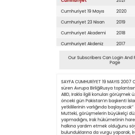
Cumhuriyet
2021
Cumhuriyet 19 Mayıs
2020
Cumhuriyet 23 Nisan
2019
Cumhuriyet Akademi
2018
Cumhuriyet Akdeniz
2017
Cumhuriyet Alışveriş
2016
Our Subscribers Can Login And 
Page
Cumhuriyet Almanya
2015
Cumhuriyet Anadolu
2014
SAYFA CUMHURİYET 19 MAYIS 2007 CUMARTESİ 10 28 Mayıs’taki görüşmenin konusu Irak DIŞ HABERLER dishab?cumhuriyet.com.tr İki gün süren Avrupa BirliğiRusya toplantısında kritik başlıklarda ilerleme kaydedilemedi İran ile ABD masaya oturacak Dış Haberler Servisi İran ve ABD, Irakla ilgili konuları görüşmek üzere Bağdat’ta büyükelçilik düzeyinde bir toplantı yapacaklar. İran Dışişleri Bakanı Manuçehr Mutteki, önceki gün Pakistan’ın başkenti İslamabad’da düzenlediği basın toplantısında, “Irak’taki görüşmeler Irak’la sınırlı olacak ve Iraklı yetkililerinin varlığında başlayacak’’ dedi. 28 Mayıs’ta yapılacak toplantıda Irak’ın güvenliği ile ilgili konuların ele alınacağını söyleyen Mutteki, görüşmelerin büyükelçi düzeyinde olacağını da belirtti. işgal eden ABD’nin bu ülkenin güvenliği konusunda görevini yapmadığını, Irak hükümetinin hareket alanını daralttığını ve Irak’ta terorizmi desteklediğini hatırlatan Hamaney, İran’ın amacının Irak halkına yardım etmek olduğunu söyledi. Ayetullah Hamaney, ABD’li yetkililerin İran’la doğrudan görüşmek için resmi yazılı istemde bulunduklarına da vurgu yaparak, İran’ın bu görüşmede yalnızca Irak’ın işgalcilerine, Irak’ta vazifelerinin neler olduğunu hatırlatacağını, ABD ve İran ilişkileriyle ilgili görüşmelerin ABD’nin İran’a karşı düşmanca siyasetleri devam ettiği sürece gerçekleşmeyeceğini belirtti. ABD Dışişleri Bakanlığı da iki ülkenin büyükelçilerinin 28 Mayıs’ta Bağdat’ta bir araya geleceğini doğruladı. Bakanlık sözcüsü Sean McCormack, görüşmede ABD heyetine Bağdat büyükelçileri Ryan Crocker’ın başkanlık edeceğini söyledi. Samara’da gergin zirve ? Rusya Devlet Başkanı Vladimir Putin, Almanya Başbakanı Angela Merkel ve Avrupa Komisyonu Başkanı Jose Manuel Barroso’nun katıldığı toplantıda Kosova, ABD’nin füze savunma kalkanı, Ortadoğu ve enerji gibi önemli başlıklarda anlaşmaya varılamadı. DENİZ BERKTAY ‘İlişkilerde değişiklik yok’ İran’ın dini lideri Ayetullah Ali Hamaney de İran’ın Meşhed kentine yaptığı ziyaretinde, Irak konusunda İranABD görüşmesine değinerek, İran’ın ABD ile ilişkilerinde değişiklik olmadığını ve görüşmelerde İranABD ilişkilerinin ele alınmayacağını açıkladı. Irak’ı ABD Senatosu’nda anlaşmaya varıldı Kaçak göçmenlere bedelli oturum izni Dış Haberler Servisi ABD Senatosu’ndaki Demokratlar ve Cumhuriyetçiler, yasadışı olarak ülkede bulunan 12 milyon göçmene vatandaşlık yolunu açan yeni göçmenlik yasası konusunda anlaşmaya vardı. Düzenlenen ortak basın toplantısında konuşan Senatör Edward Kennedy, anlaşmanın “ABD sınırlarını güvenli hale getirmek ve milyonlarca kaçak göçmeni ortaya çıkarmak için yıllardır yakalanan en iyi şans olduğunu” söyledi. ABD
Cumhuriyet Ankara
2013
Cumhuriyet Büyük
2012
Taaruz
2011
Cumhuriyet
Cumartesi
2010
Cumhuriyet Çevre
2009