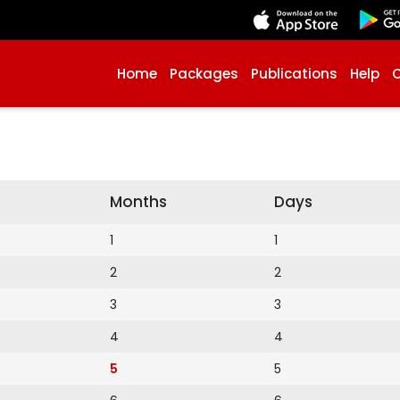
Home
Packages
Publications
Help
Months
Days
1
1
2
2
3
3
4
4
5
5