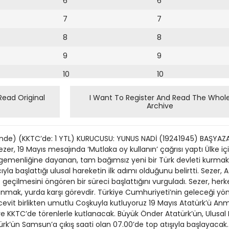
6
6
7
7
8
8
9
9
10
10
11
11
Read Original
I Want To Register And Read The Whol
Archive
12
12
13
içinde) (KKTC’de: 1 YTL) KURUCUSU: YUNUS NADİ (19241945) BAŞYAZA
14
, 19 Mayıs mesajında ‘Mutlaka oy kullanın’ çağrısı yaptı Ülke 
 egemenliğine dayanan, tam bağımsız yeni bir Türk devleti kurmak,
15
a başlattığı ulusal hareketin ilk adımı olduğunu belirtti. Sezer, 
eçilmesini öngören bir süreci başlattığını vurguladı. Sezer, her
16
lanmak, yurda karşı görevdir. Türkiye Cumhuriyeti’nin geleceği 
cevit birlikten umutlu Coşkuyla kutluyoruz 19 Mayıs Atatürk’ü A
17
 ve KKTC’de törenlerle kutlanacak. Büyük Önder Atatürk’ün, Ulusal 
18
k’ün Samsun’a çıkış saati olan 07.00’de top atışıyla başlayacak. 