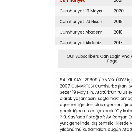
Cumhuriyet
2021
Cumhuriyet 19 Mayıs
2020
Cumhuriyet 23 Nisan
2019
Cumhuriyet Akademi
2018
Cumhuriyet Akdeniz
2017
Cumhuriyet Alışveriş
2016
Our Subscribers Can Login And 
Page
Cumhuriyet Almanya
2015
Cumhuriyet Anadolu
2014
84. YIL SAYI: 29809 / 75 YKr (KDV 
Cumhuriyet Ankara
2013
2007 CUMARTESİ Cumhurbaşkanı Sezer
Sezer 19 Mayıs’ın, Atatürk’ün “ulus
Cumhuriyet Büyük
2012
olarak yaşamasını sağlamak” amacıyl
Taaruz
egemenliğinden ulus egemenliğine g
2011
gerektiğine dikkat çekerek “Oy kul
Cumhuriyet
Cumartesi
? 9. Sayfada Fotoğraf: AA Rahşan E
2010
yurt genelinde, dış temsilciliklerde
Cumhuriyet Çevre
2009
yıldönümü kutlamaları, bugün Atatür