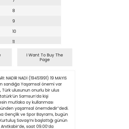
7
8
9
10
11
12
e
I Want To Buy The
Page
13
14
RI: NADİR NADİ (19451991) 19 MAYIS
15
için sandığa Yaşamsal önemi var
 Türk ulusunun onurlu bir ulus
16
Atatürk’ün Samsun’da kişi
kesin mutlaka oy kullanması
17
yönünden yaşamsal önemdedir’’dedi.
nma Gençlik ve Spor Bayramı, bugün
18
Kurtuluş Savaşı’nı başlattığı günün
19
Anıtkabir’de, saat 09.00’da