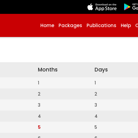
Home
Packages
Publications
Help
Months
Days
1
1
2
2
3
3
4
4
5
5